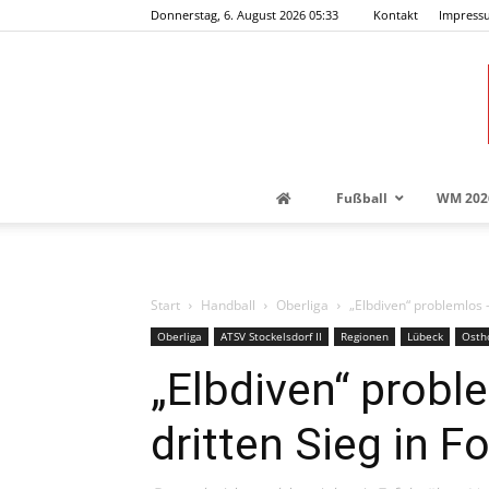
Donnerstag, 6. August 2026 05:33
Kontakt
Impress
Fußball
WM 202
Start
Handball
Oberliga
„Elbdiven“ problemlos – 
Oberliga
ATSV Stockelsdorf II
Regionen
Lübeck
Osth
„Elbdiven“ probl
dritten Sieg in Fo