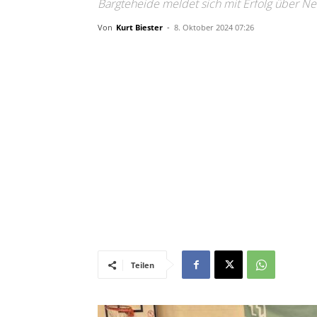
Bargteheide meldet sich mit Erfolg über N
Von
Kurt Biester
-
8. Oktober 2024 07:26
Teilen