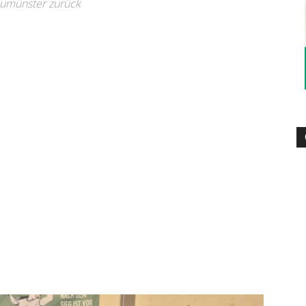
eumünster zurück
–
Sport-
News
für