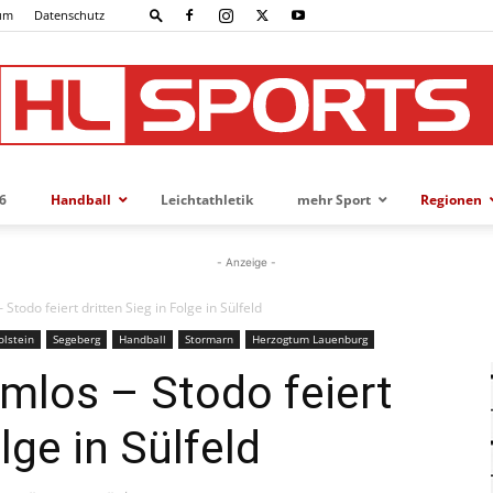
um
Datenschutz
6
Handball
Leichtathletik
mehr Sport
Regionen
HL-
- Anzeige -
Stodo feiert dritten Sieg in Folge in Sülfeld
olstein
Segeberg
Handball
Stormarn
Herzogtum Lauenburg
SPORTS
emlos – Stodo feiert
lge in Sülfeld