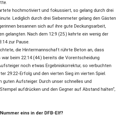
tte.
rtete hochmotiviert und fokussiert, so gelang durch drei
Minute. Lediglich durch drei Siebenmeter gelang den Gästen
gerinnen besannen sich auf ihre gute Deckungsarbeit,
 gelangten. Nach dem 12:9 (25.) kehrte ein wenig der
3:14 zur Pause.
chtete, die Hintermannschaft rührte Beton an, dass
 war beim 22:14 (44.) bereits die Vorentscheidung
Aufsteiger noch etwas Ergebniskorrektur, so verbuchten
r 29:22-Erfolg und den vierten Sieg im vierten Spiel.
n guten Aufsteiger. Durch unser schnelles und
 Stempel aufdrücken und den Gegner auf Abstand halten“,
 Nummer eins in der DFB-Elf?