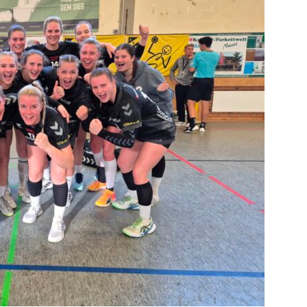
die
Region
Lübeck