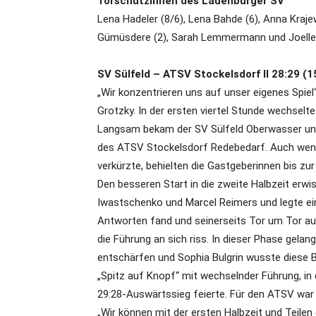
Torschützinnen des Lauenburger SV
Lena Hadeler (8/6), Lena Bahde (6), Anna Krajew
Gümüsdere (2), Sarah Lemmermann und Joelle
SV Sülfeld – ATSV Stockelsdorf II 28:29 (1
„Wir konzentrieren uns auf unser eigenes Spie
Grotzky. In der ersten viertel Stunde wechselte
Langsam bekam der SV Sülfeld Oberwasser und
des ATSV Stockelsdorf Redebedarf. Auch wenn 
verkürzte, behielten die Gastgeberinnen bis zu
Den besseren Start in die zweite Halbzeit er
Iwastschenko und Marcel Reimers und legte ein 1
Antworten fand und seinerseits Tor um Tor au
die Führung an sich riss. In dieser Phase gelan
entschärfen und Sophia Bulgrin wusste diese Ba
„Spitz auf Knopf“ mit wechselnder Führung, i
29:28-Auswärtssieg feierte. Für den ATSV war d
„Wir können mit der ersten Halbzeit und Teilen