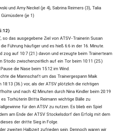
ski und Amy Neckel (je 4), Sabrina Reimers (3), Talia
 Gümüsdere (je 1)
5:12)
l“, so das ausgegebene Ziel von ATSV-Trainerin Susan
 die Führung häufiger und es hieß 6:6 in der 16. Minute.
 zog auf 10:7 (21.) davon und erzeugte beim Trainerteam
Stodo zwischenzeitlich auf ein Tor beim 10:11 (25.)
r Pause die Nase beim 15:12 im Wind.
wischte die Mannschaft um das Trainergespann Maik
8:13 (36.) vor, als der ATSV plötzlich die richtigen
fholte und nach 42 Minuten durch Nina Kindler beim 20:19
g es Torhüterin Britta Reimann wichtige Bälle zu
llgewinne für den ATSV zu nutzen. Es blieb ein Spiel
n dem am Ende der ATSV Stockelsdorf den Erfolg mit dem
ieses der dritte Sieg in Folge.
 der zweiten Halbzeit zufrieden sein. Dennoch waren wir