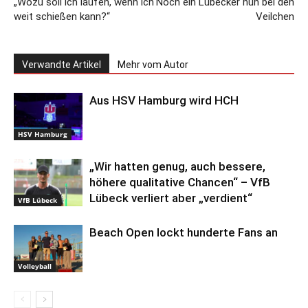
„Wozu soll ich laufen, wenn ich
Noch ein Lübecker nun bei den
weit schießen kann?“
Veilchen
Verwandte Artikel
Mehr vom Autor
Aus HSV Hamburg wird HCH
HSV Hamburg
„Wir hatten genug, auch bessere,
höhere qualitative Chancen“ – VfB
Lübeck verliert aber „verdient“
VfB Lübeck
Beach Open lockt hunderte Fans an
Volleyball