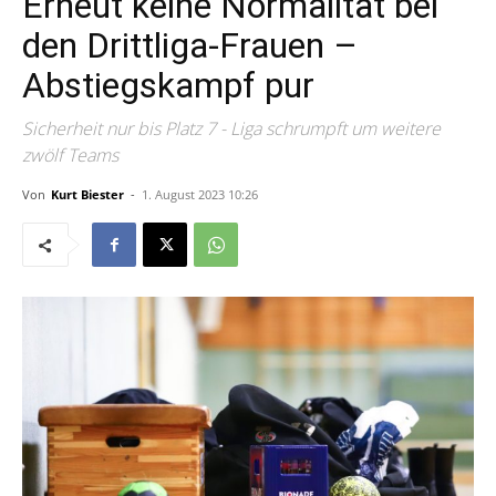
Erneut keine Normalität bei
den Drittliga-Frauen –
Abstiegskampf pur
Sicherheit nur bis Platz 7 - Liga schrumpft um weitere
zwölf Teams
Von
Kurt Biester
-
1. August 2023 10:26