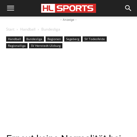
- Anzeige -
Start
Handball
Bundesliga
Handball
Bundesliga
Regionen
Segeberg
SV Todesfelde
Regionalliga
SV Henstedt-Ulzburg