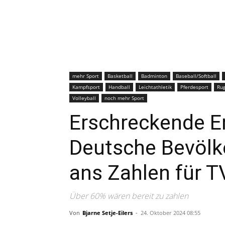
mehr Sport
Basketball
Badminton
Baseball/Softball
Kampfsport
Handball
Leichtathletik
Pferdesport
Ru
Volleyball
noch mehr Sport
Erschreckende E
Deutsche Bevölk
ans Zahlen für T
Über 60% wären bereit zu zahlen
Von
Bjarne Setje-Eilers
-
24. Oktober 2024 08:55