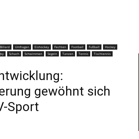
–
Sport-
Billard
Umfragen
Eishockey
Fechten
Football
Fußball
Hockey
gby
Schach
Schwimmen
Segeln
Tanzen
Tennis
Tischtennis
ntwicklung:
News
erung gewöhnt sich
V-Sport
für