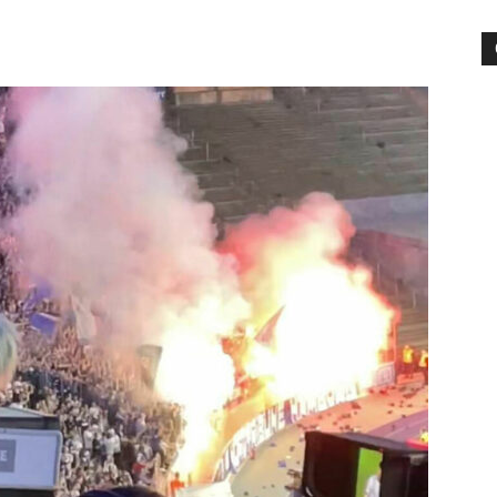
die
Region
Lübeck