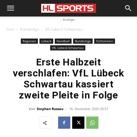
- Anzeige -
Start
Bundesliga
VfL Lübeck-Schwartau
Regionen
Lübeck
Handball
Bundesliga
Ostholstein
VfL Lübeck-Schwartau
Erste Halbzeit
verschlafen: VfL Lübeck
Schwartau kassiert
zweite Pleite in Folge
Von
Stephan Russau
-
16. Dezember 2020 20:57