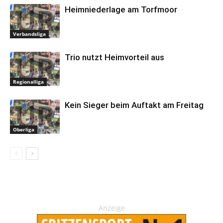
Heimniederlage am Torfmoor
Verbandsliga
Trio nutzt Heimvorteil aus
Regionalliga
Kein Sieger beim Auftakt am Freitag
Oberliga
Anzeige