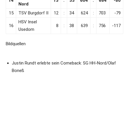
14
13
:
33
604
:
684
-80
Nord
15
TSV Burgdorf II
12
:
34
624
:
703
-79
HSV Insel
16
8
:
38
639
:
756
-117
Usedom
Bildquellen
Justin Rundt erlebte sein Comeback: SG HH-Nord/Olaf
Boneß