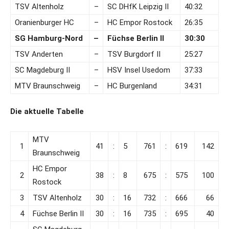
TSV Altenholz
–
SC DHfK Leipzig II
40:32
Oranienburger HC
–
HC Empor Rostock
26:35
SG Hamburg-Nord
–
Füchse Berlin II
30:30
TSV Anderten
–
TSV Burgdorf II
25:27
SC Magdeburg II
–
HSV Insel Usedom
37:33
MTV Braunschweig
–
HC Burgenland
34:31
Die aktuelle Tabelle
MTV
1
41
:
5
761
:
619
142
Braunschweig
HC Empor
2
38
:
8
675
:
575
100
Rostock
3
TSV Altenholz
30
:
16
732
:
666
66
4
Füchse Berlin II
30
:
16
735
:
695
40