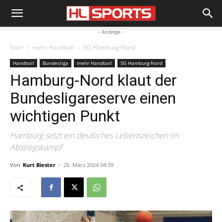
- Anzeige -
Start
mehr Handball
SG Hamburg-Nord
Handball
Bundesliga
mehr Handball
SG Hamburg-Nord
Hamburg-Nord klaut der
Bundesligareserve einen
wichtigen Punkt
Hamburg setzt ein deutliches Lebenszeichen im
Abstiegskampf
Von
Kurt Biester
-
26. März 2024 04:39