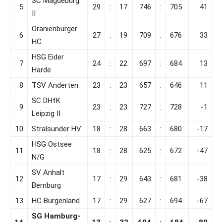
SC Magdeburg
5
29
:
17
746
:
705
41
II
Oranienburger
6
27
:
19
709
:
676
33
HC
HSG Eider
7
24
:
22
697
:
684
13
Harde
8
TSV Anderten
23
:
23
657
:
646
11
SC DHfK
9
23
:
23
727
:
728
-1
Leipzig II
10
Stralsunder HV
18
:
28
663
:
680
-17
HSG Ostsee
11
18
:
28
625
:
672
-47
N/G
SV Anhalt
12
17
:
29
643
:
681
-38
Bernburg
13
HC Burgenland
17
:
29
627
:
694
-67
SG Hamburg-