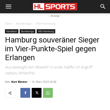
- Anzeige -
Start
Bundesliga
HSV Hamburg
Handball
Bundesliga
HSV Hamburg
Hamburg souveräner Sieger
im Vier-Punkte-Spiel gegen
Erlangen
Aus beweglicher Abwehr in erste Hälfte im Angriff
nahezu fehlerfrei
Von
Kurt Biester
-
19. März 2023 20:58