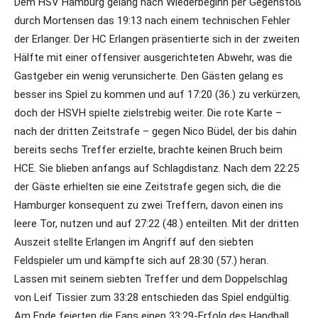
Dem HSV Hamburg gelang nach Wiederbeginn per Gegenstoß
durch Mortensen das 19:13 nach einem technischen Fehler
der Erlanger. Der HC Erlangen präsentierte sich in der zweiten
Hälfte mit einer offensiver ausgerichteten Abwehr, was die
Gastgeber ein wenig verunsicherte. Den Gästen gelang es
besser ins Spiel zu kommen und auf 17:20 (36.) zu verkürzen,
doch der HSVH spielte zielstrebig weiter. Die rote Karte –
nach der dritten Zeitstrafe – gegen Nico Büdel, der bis dahin
bereits sechs Treffer erzielte, brachte keinen Bruch beim
HCE. Sie blieben anfangs auf Schlagdistanz. Nach dem 22:25
der Gäste erhielten sie eine Zeitstrafe gegen sich, die die
Hamburger konsequent zu zwei Treffern, davon einen ins
leere Tor, nutzen und auf 27:22 (48.) enteilten. Mit der dritten
Auszeit stellte Erlangen im Angriff auf den siebten
Feldspieler um und kämpfte sich auf 28:30 (57.) heran.
Lassen mit seinem siebten Treffer und dem Doppelschlag
von Leif Tissier zum 33:28 entschieden das Spiel endgültig.
Am Ende feierten die Fans einen 33:29-Erfolg des Handball