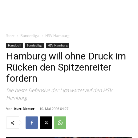
Start
Bundesliga
HSV Hamburg
Handball
Bundesliga
HSV Hamburg
Hamburg will ohne Druck im
Rücken den Spitzenreiter
fordern
Die beste Defensive der Liga wartet auf den HSV
Hamburg
Von
Kurt Biester
-
10. Mai 2026 04:27