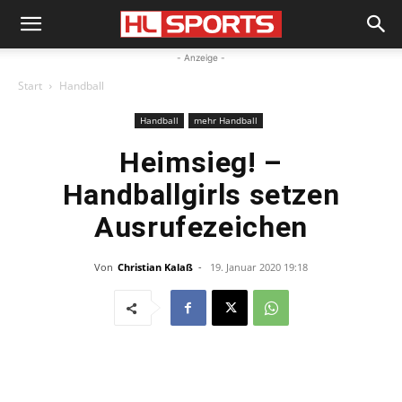
- Anzeige -
Start
Handball
Handball
mehr Handball
Heimsieg! –
Handballgirls setzen
Ausrufezeichen
Von
Christian Kalaß
-
19. Januar 2020 19:18