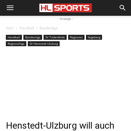
- Anzeige -
Start
Handball
Bundesliga
Handball
Bundesliga
SV Todesfelde
Regionen
Segeberg
Regionalliga
SV Henstedt-Ulzburg
Henstedt-Ulzburg will auch