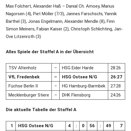
Max Folchert, Alexander Haß – Danial Ch. Amoey, Marius
Nagorsen (4), Piet Möller (7/3), Jannes Farschschi, Yannik
Barthel (3), Jonas Engelmann, Alexander Mendle (8), Finn
Simon Meiners, Fabian Kaiser (2), Christoph Schlichting, Jan-
Ove Litzenroth (3)
Alles Spiele der Staffel A in der Übersicht
TSV Altenholz
–
HSG Eider Harde
28:26
VfL Fredenbek
–
HSG Ostsee N/G
26:27
Füchse Berlin II
–
HG Hamburg-Barmbek
27:28
Mecklenburger Stiere
–
DHK Flensborg
24:26
Die aktuelle Tabelle der Staffel A
1
HSG Ostsee N/G
4
:
0
56
:
49
7