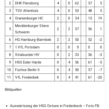
2
DHK Flensborg
4
:
0
62
:
57
5
3
TSV Altenholz
4
:
0
53
:
48
5
4
Oranienburger HC
2
:
0
34
:
15
19
Mecklenburger Stiere
5
2
:
2
57
:
56
1
Schwerin
6
HG Hamburg-Barmbek
2
:
2
50
:
52
-2
7
1.VfL Potsdam
0
:
0
0
:
0
0
8
Stralsunder HV
0
:
2
33
:
36
-3
9
HSG Eider Harde
0
:
4
56
:
61
-5
10
Füchse Berlin II
0
:
4
50
:
57
-7
11
VfL Fredenbek
0
:
4
41
:
61
-20
Bildquellen
Auswärtssieg der HSG Ostsee in Fredenbeck – Foto FB: