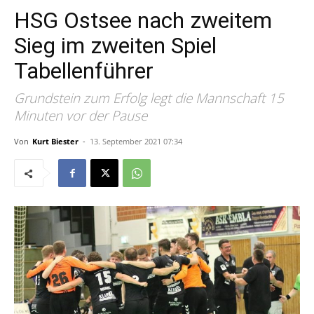
HSG Ostsee nach zweitem
Sieg im zweiten Spiel
Tabellenführer
Grundstein zum Erfolg legt die Mannschaft 15
Minuten vor der Pause
Von
Kurt Biester
-
13. September 2021 07:34