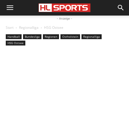
- Anzeige -
Start
Regionalliga
HSG Ostsee
Handball
Bundesliga
Regionen
Ostholstein
Regionalliga
HSG Ostsee