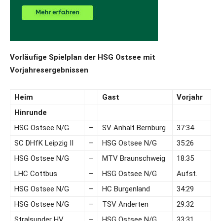
Vorläufige Spielplan der HSG Ostsee mit
Vorjahresergebnissen
Heim
Gast
Vorjahr
Hinrunde
HSG Ostsee N/G
–
SV Anhalt Bernburg
37:34
SC DHfK Leipzig II
–
HSG Ostsee N/G
35:26
HSG Ostsee N/G
–
MTV Braunschweig
18:35
LHC Cottbus
–
HSG Ostsee N/G
Aufst.
HSG Ostsee N/G
–
HC Burgenland
34:29
HSG Ostsee N/G
–
TSV Anderten
29:32
Stralsunder HV
–
HSG Ostsee N/G
33:31