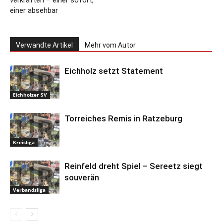
einer absehbar
Verwandte Artikel
Mehr vom Autor
Eichholz setzt Statement
Eichholzer SV
Torreiches Remis in Ratzeburg
Kreisliga
Reinfeld dreht Spiel – Sereetz siegt
souverän
Verbandsliga