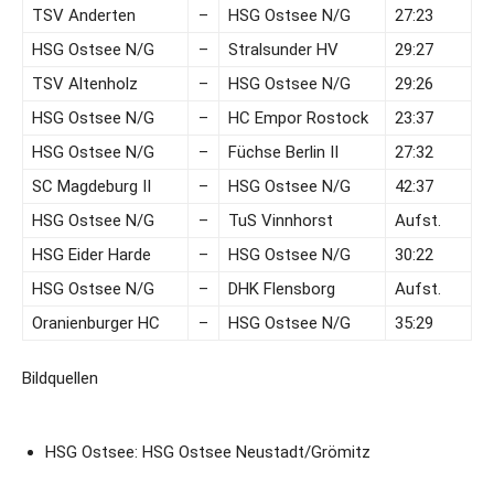
TSV Anderten
–
HSG Ostsee N/G
27:23
HSG Ostsee N/G
–
Stralsunder HV
29:27
TSV Altenholz
–
HSG Ostsee N/G
29:26
HSG Ostsee N/G
–
HC Empor Rostock
23:37
HSG Ostsee N/G
–
Füchse Berlin II
27:32
SC Magdeburg II
–
HSG Ostsee N/G
42:37
HSG Ostsee N/G
–
TuS Vinnhorst
Aufst.
HSG Eider Harde
–
HSG Ostsee N/G
30:22
HSG Ostsee N/G
–
DHK Flensborg
Aufst.
Oranienburger HC
–
HSG Ostsee N/G
35:29
Bildquellen
HSG Ostsee: HSG Ostsee Neustadt/Grömitz