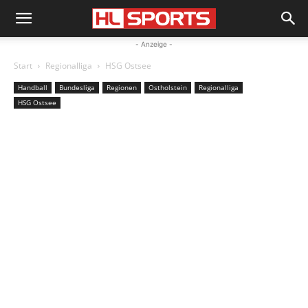
- Anzeige -
Start
Regionalliga
HSG Ostsee
Handball
Bundesliga
Regionen
Ostholstein
Regionalliga
HSG Ostsee