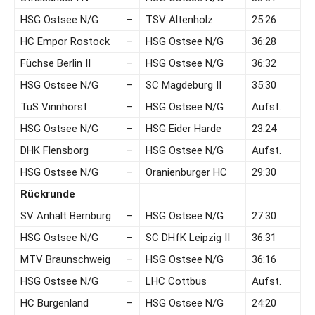
HSG Ostsee N/G
–
TSV Altenholz
25:26
HC Empor Rostock
–
HSG Ostsee N/G
36:28
Füchse Berlin II
–
HSG Ostsee N/G
36:32
HSG Ostsee N/G
–
SC Magdeburg II
35:30
TuS Vinnhorst
–
HSG Ostsee N/G
Aufst.
HSG Ostsee N/G
–
HSG Eider Harde
23:24
DHK Flensborg
–
HSG Ostsee N/G
Aufst.
HSG Ostsee N/G
–
Oranienburger HC
29:30
Rückrunde
SV Anhalt Bernburg
–
HSG Ostsee N/G
27:30
HSG Ostsee N/G
–
SC DHfK Leipzig II
36:31
MTV Braunschweig
–
HSG Ostsee N/G
36:16
HSG Ostsee N/G
–
LHC Cottbus
Aufst.
HC Burgenland
–
HSG Ostsee N/G
24:20