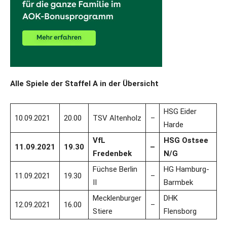
Alle Spiele der Staffel A in der Übersicht
HSG Eider
10.09.2021
20.00
TSV Altenholz
–
Harde
VfL
HSG Ostsee
11.09.2021
19.30
–
Fredenbek
N/G
Füchse Berlin
HG Hamburg-
11.09.2021
19.30
–
II
Barmbek
Mecklenburger
DHK
12.09.2021
16.00
–
Stiere
Flensborg