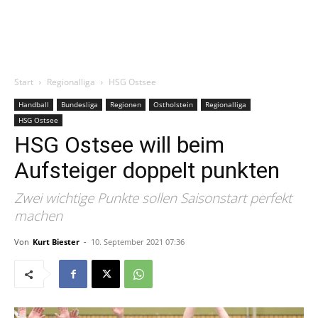
Start
Regionalliga
HSG Ostsee
Handball
Bundesliga
Regionen
Ostholstein
Regionalliga
HSG Ostsee
HSG Ostsee will beim
Aufsteiger doppelt punkten
Zwei wichtige Punkte sollen Saisonstart perfekt
machen
Von
Kurt Biester
-
10. September 2021 07:36