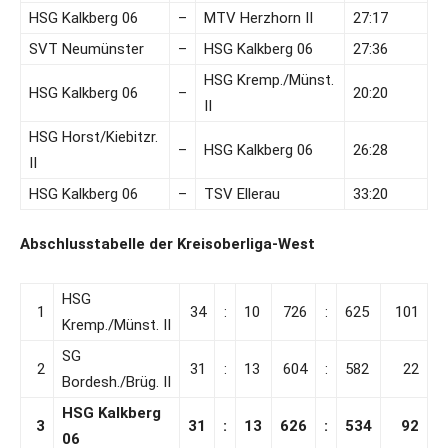
HSG Kalkberg 06
–
MTV Herzhorn II
27:17
SVT Neumünster
–
HSG Kalkberg 06
27:36
HSG Kremp./Münst.
HSG Kalkberg 06
–
20:20
II
HSG Horst/Kiebitzr.
–
HSG Kalkberg 06
26:28
II
HSG Kalkberg 06
–
TSV Ellerau
33:20
Abschlusstabelle der Kreisoberliga-West
HSG
1
34
:
10
726
:
625
101
Kremp./Münst. II
SG
2
31
:
13
604
:
582
22
Bordesh./Brüg. II
HSG Kalkberg
3
31
:
13
626
:
534
92
06