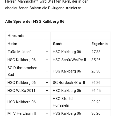
Herren Mannschaft wird Steffen Kern, der in der
abgelaufenen Saison die B-Jugend trainierte.
Alle Spiele der HSG Kalkberg 06
Hinrunde
Heim
Gast
Ergebnis
TuRa Meldorf
–
HSG Kalkberg 06
27:33
HSG Kalkberg 06
–
HSG Schü/We/Re II
35:26
SG Dithmarschen
–
HSG Kalkberg 06
26:30
Süd
HSG Kalkberg 06
–
SG Bordesh./Brü. II
26:26
HSG WaBo 2011
–
HSG Kalkberg 06
26:45
HSG Störtal
HSG Kalkberg 06
–
30:23
Hummeln
MTV Herzhorn II
–
HSG Kalkberg 06
30:26