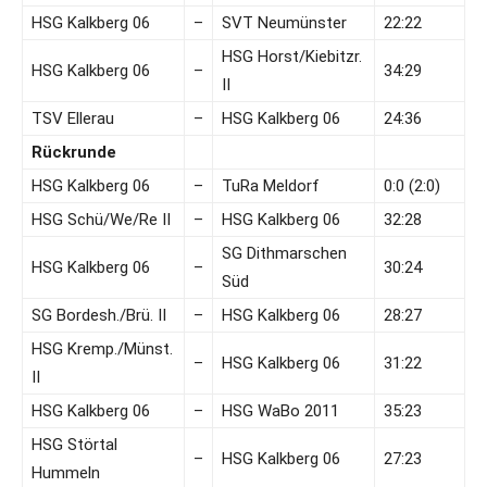
HSG Kalkberg 06
–
SVT Neumünster
22:22
HSG Horst/Kiebitzr.
HSG Kalkberg 06
–
34:29
II
TSV Ellerau
–
HSG Kalkberg 06
24:36
Rückrunde
HSG Kalkberg 06
–
TuRa Meldorf
0:0 (2:0)
HSG Schü/We/Re II
–
HSG Kalkberg 06
32:28
SG Dithmarschen
HSG Kalkberg 06
–
30:24
Süd
SG Bordesh./Brü. II
–
HSG Kalkberg 06
28:27
HSG Kremp./Münst.
–
HSG Kalkberg 06
31:22
II
HSG Kalkberg 06
–
HSG WaBo 2011
35:23
HSG Störtal
–
HSG Kalkberg 06
27:23
Hummeln