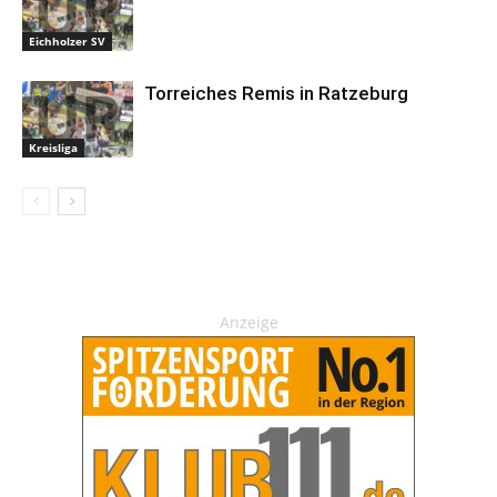
Eichholzer SV
Torreiches Remis in Ratzeburg
Kreisliga
Anzeige