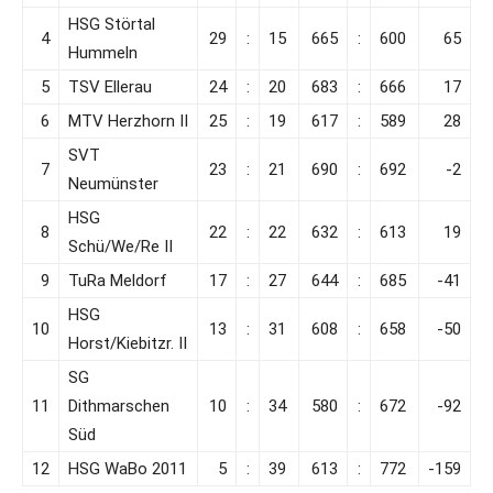
HSG Störtal
4
29
:
15
665
:
600
65
Hummeln
5
TSV Ellerau
24
:
20
683
:
666
17
6
MTV Herzhorn II
25
:
19
617
:
589
28
SVT
7
23
:
21
690
:
692
-2
Neumünster
HSG
8
22
:
22
632
:
613
19
Schü/We/Re II
9
TuRa Meldorf
17
:
27
644
:
685
-41
HSG
10
13
:
31
608
:
658
-50
Horst/Kiebitzr. II
SG
11
Dithmarschen
10
:
34
580
:
672
-92
Süd
12
HSG WaBo 2011
5
:
39
613
:
772
-159