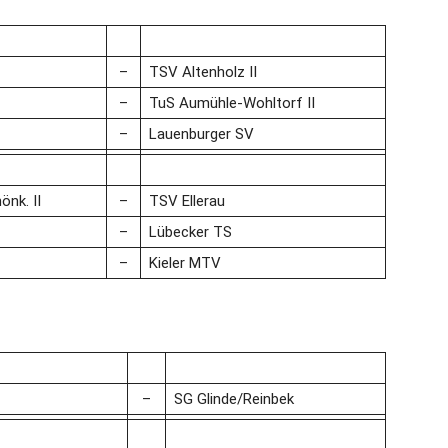
–
TSV Altenholz II
–
TuS Aumühle-Wohltorf II
–
Lauenburger SV
nk. II
–
TSV Ellerau
–
Lübecker TS
–
Kieler MTV
–
SG Glinde/Reinbek