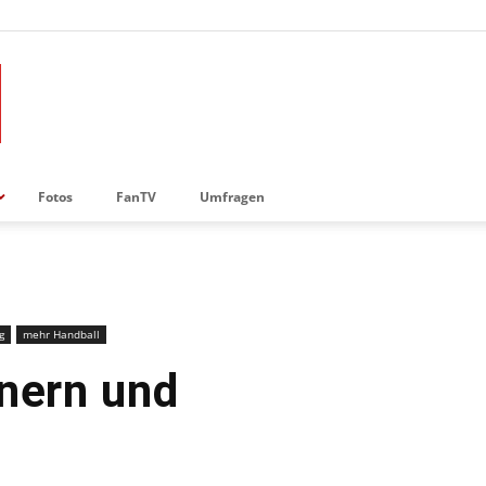
Fotos
FanTV
Umfragen
g
mehr Handball
nnern und
n