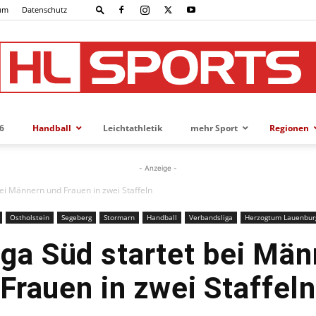
um
Datenschutz
6
Handball
Leichtathletik
mehr Sport
Regionen
HL-
- Anzeige -
bei Männern und Frauen in zwei Staffeln
Ostholstein
Segeberg
Stormarn
Handball
Verbandsliga
Herzogtum Lauenbur
SPORTS
ga Süd startet bei Mä
Frauen in zwei Staffel