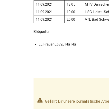
11.09.2021
18.05
MTV Dänische
11.09.2021
19.00
HSG Holst.-Sc
11.09.2021
20.00
VfL Bad Schwa
Bildquellen
LL Frauen_6720 kbi: kbi
Gefällt Dir unsere journalistische Arbe