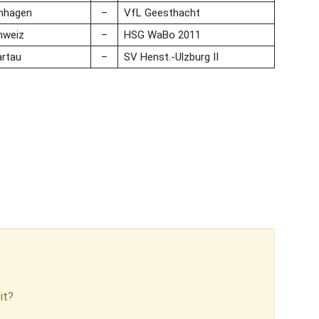
nhagen
–
VfL Geesthacht
hweiz
–
HSG WaBo 2011
rtau
–
SV Henst.-Ulzburg II
it?