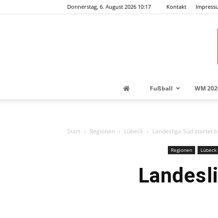
Donnerstag, 6. August 2026 10:17
Kontakt
Impress
Fußball
WM 202
Start
Regionen
Lübeck
Landesliga Süd startet 
Regionen
Lübeck
Landesli