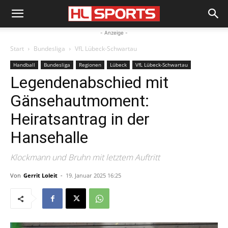
- Anzeige -
Start
Bundesliga
VfL Lübeck-Schwartau
Handball
Bundesliga
Regionen
Lübeck
VfL Lübeck-Schwartau
Legendenabschied mit
Gänsehautmoment:
Heiratsantrag in der
Hansehalle
Klockmann und Bruhn mit letztem Auftritt
Von
Gerrit Loleit
-
19. Januar 2025 16:25