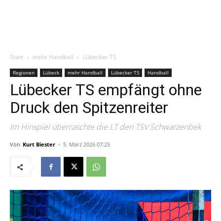
Start
mehr Handball
Lübecker TS
Regionen
Lübeck
mehr Handball
Lübecker TS
Handball
Lübecker TS empfängt ohne
Druck den Spitzenreiter
Im Hinspiel überraschte die LT den TSV Schwarzenbek
Von
Kurt Biester
-
5. März 2026 07:25