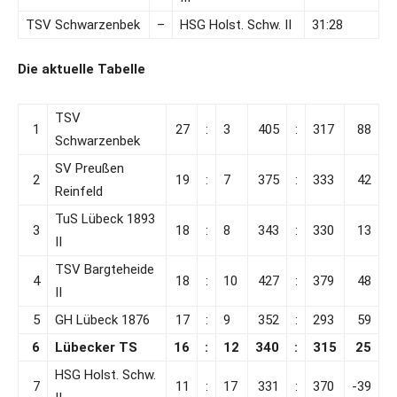
TSV Schwarzenbek
–
HSG Holst. Schw. II
31:28
Die aktuelle Tabelle
TSV
1
27
:
3
405
:
317
88
Schwarzenbek
SV Preußen
2
19
:
7
375
:
333
42
Reinfeld
TuS Lübeck 1893
3
18
:
8
343
:
330
13
II
TSV Bargteheide
4
18
:
10
427
:
379
48
II
5
GH Lübeck 1876
17
:
9
352
:
293
59
6
Lübecker TS
16
:
12
340
:
315
25
HSG Holst. Schw.
7
11
:
17
331
:
370
-39