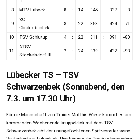
II
8
MTV Lübeck
8
:
14
345
:
337
8
SG
9
8
:
22
353
:
424
-71
Glinde/Reinbek
10
TSV Schlutup
4
:
22
311
:
391
-80
ATSV
11
2
:
24
339
:
432
-93
Stockelsdorf III
Lübecker TS – TSV
Schwarzenbek (Sonnabend, den
7.3. um 17.30 Uhr)
Für die Mannschaft von Trainer Matthis Wiese kommt es am
kommenden Wochenende knüppeldick mit dem TSV
Schwarzenbek gibt der unangefochtenen Spitzenreiter seine
Visitenkarte in Lübeck ab. Hier hängen die Trauben besonders