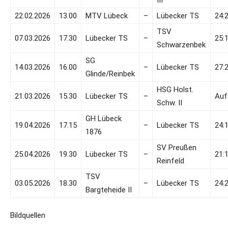
III
22.02.2026
13.00
MTV Lübeck
–
Lübecker TS
24:
TSV
07.03.2026
17.30
Lübecker TS
–
25:
Schwarzenbek
SG
14.03.2026
16.00
–
Lübecker TS
27:
Glinde/Reinbek
HSG Holst.
21.03.2026
15.30
Lübecker TS
–
Auf
Schw. II
GH Lübeck
19.04.2026
17.15
–
Lübecker TS
24:
1876
SV Preußen
25.04.2026
19.30
Lübecker TS
–
21:
Reinfeld
TSV
03.05.2026
18.30
–
Lübecker TS
24:
Bargteheide II
Bildquellen