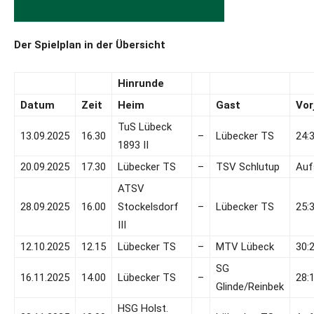
Der Spielplan in der Übersicht
Hinrunde
Datum
Zeit
Heim
Gast
Vor
TuS Lübeck
13.09.2025
16.30
–
Lübecker TS
24:
1893 II
20.09.2025
17.30
Lübecker TS
–
TSV Schlutup
Auf
ATSV
28.09.2025
16.00
Stockelsdorf
–
Lübecker TS
25:
III
12.10.2025
12.15
Lübecker TS
–
MTV Lübeck
30:
SG
16.11.2025
14.00
Lübecker TS
–
28:
Glinde/Reinbek
HSG Holst.