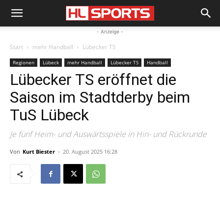
- Anzeige -
Start
mehr Handball
Lübecker TS
Regionen
Lübeck
mehr Handball
Lübecker TS
Handball
Lübecker TS eröffnet die
Saison im Stadtderby beim
TuS Lübeck
Je fünf Heim- und Auswärtsspiele in Hin- und Rückrunde
Von
Kurt Biester
-
20. August 2025 16:28