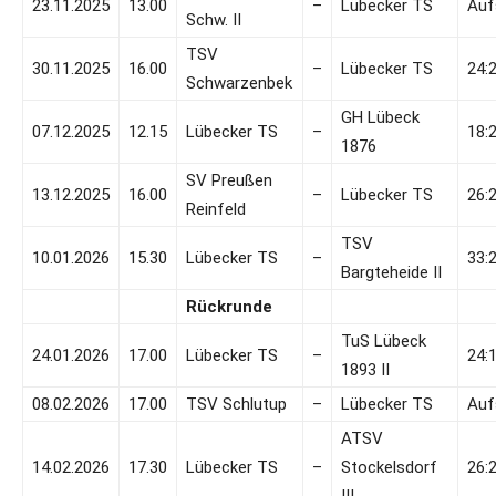
23.11.2025
13.00
–
Lübecker TS
Auf
Schw. II
TSV
30.11.2025
16.00
–
Lübecker TS
24:
Schwarzenbek
GH Lübeck
07.12.2025
12.15
Lübecker TS
–
18:
1876
SV Preußen
13.12.2025
16.00
–
Lübecker TS
26:
Reinfeld
TSV
10.01.2026
15.30
Lübecker TS
–
33:
Bargteheide II
Rückrunde
TuS Lübeck
24.01.2026
17.00
Lübecker TS
–
24:
1893 II
08.02.2026
17.00
TSV Schlutup
–
Lübecker TS
Auf
ATSV
14.02.2026
17.30
Lübecker TS
–
Stockelsdorf
26: