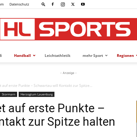
um
Datenschutz
6
Handball
Leichtathletik
mehr Sport
Regionen
HL-
- Anzeige -
 auf erste Punkte – Schwartau will Kontakt zur Spitze...
Stormarn
Herzogtum Lauenburg
SPORTS
t auf erste Punkte –
takt zur Spitze halten