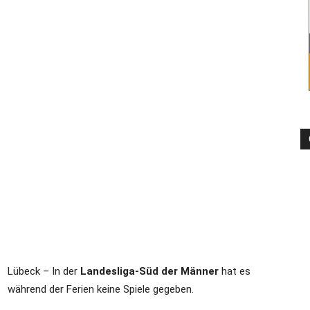
–
Sport-
News
Lübeck – In der
Landesliga-Süd der Männer
hat es
für
während der Ferien keine Spiele gegeben.