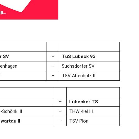
r SV
–
TuS Lübeck 93
enhagen
–
Suchsdorfer SV
V
–
TSV Altenholz II
–
Lübecker TS
Schönk. II
–
THW Kiel III
wartau II
–
TSV Plön