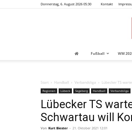
Donnerstag, 6. August 2026 05:30
Kontakt
Impress
Fußball
WM 202
Start
Handball
Verbandsliga
Lübecker TS wartet
Regionen
Lübeck
Segeberg
Handball
Verbandsliga
Lübecker TS warte
Schwartau will Kon
Von
Kurt Biester
-
21. Oktober 2021 12:01