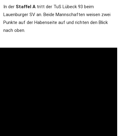
In der
Staffel A
tritt der TuS Lübeck 93 beim
Lauenburger SV an. Beide Mannschaften weisen zwei
Punkte auf der Habenseite auf und richten den Blick
die
nach oben.
Region
Lübeck