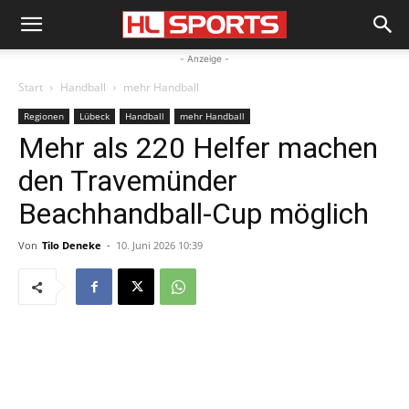
- Anzeige -
Start
Handball
mehr Handball
Regionen
Lübeck
Handball
mehr Handball
Mehr als 220 Helfer machen
den Travemünder
Beachhandball-Cup möglich
Von
Tilo Deneke
-
10. Juni 2026 10:39