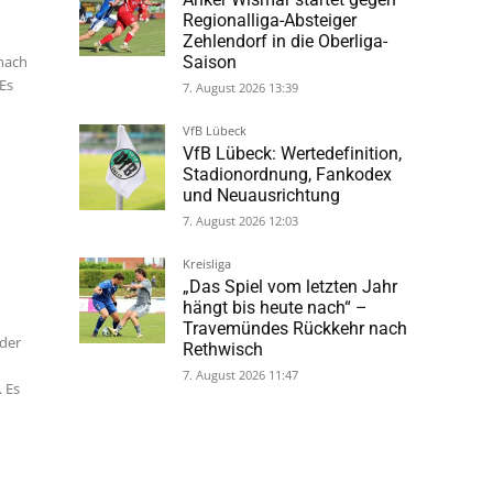
Nordwestmecklenburg
Anker Wismar startet gegen
 nach
Regionalliga-Absteiger
 Es
Zehlendorf in die Oberliga-
Saison
7. August 2026 13:39
VfB Lübeck
VfB Lübeck: Wertedefinition,
Stadionordnung, Fankodex
und Neuausrichtung
7. August 2026 12:03
Kreisliga
 der
„Das Spiel vom letzten Jahr
hängt bis heute nach“ –
Travemündes Rückkehr nach
. Es
Rethwisch
7. August 2026 11:47