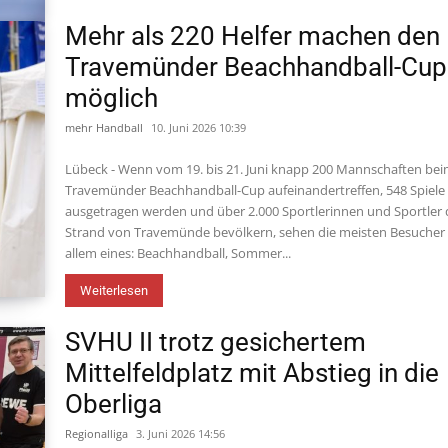
Mehr als 220 Helfer machen den
Travemünder Beachhandball-Cup
möglich
mehr Handball
10. Juni 2026 10:39
Lübeck - Wenn vom 19. bis 21. Juni knapp 200 Mannschaften be
Travemünder Beachhandball-Cup aufeinandertreffen, 548 Spiele
ausgetragen werden und über 2.000 Sportlerinnen und Sportler
Strand von Travemünde bevölkern, sehen die meisten Besucher
allem eines: Beachhandball, Sommer...
Weiterlesen
SVHU II trotz gesichertem
Mittelfeldplatz mit Abstieg in die
Oberliga
Regionalliga
3. Juni 2026 14:56