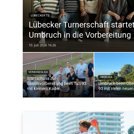
LÜBECKER TS
Lübecker Turnerschaft start
Umbruch in die Vorbereitung
10. Juli 2026 16:26
VERBANDSLIGA
OBERLIGA
Startschuss zur
Saisonvorbereitung beim TuS 93
Umbruch beim Ober
mit kleinem Kader
93 mit vielen neuen