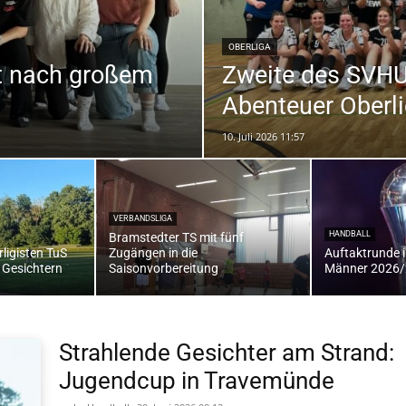
OBERLIGA
et nach großem
Zweite des SVHU 
die
Abenteuer Oberl
10. Juli 2026 11:57
Region
VERBANDSLIGA
HANDBALL
Bramstedter TS mit fünf
ligisten TuS
Zugängen in die
Auftaktrunde 
 Gesichtern
Saisonvorbereitung
Männer 2026/2
Lübeck
Strahlende Gesichter am Strand:
Jugendcup in Travemünde