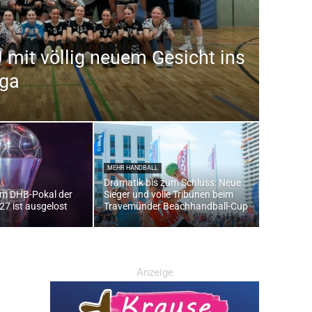
mit völlig neuem Gesicht ins
iga
MEHR HANDBALL
Dramatik bis zum Schluss: Neue
im DHB-Pokal der
Sieger und volle Tribünen beim
7 ist ausgelost
Travemünder Beachhandball-Cup
Anzeige