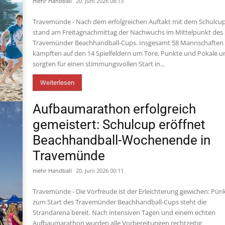
mehr Handball
20. Juni 2026 08:13
Travemünde - Nach dem erfolgreichen Auftakt mit dem Schulcu
stand am Freitagnachmittag der Nachwuchs im Mittelpunkt des
Travemünder Beachhandball-Cups. Insgesamt 58 Mannschaften
kämpften auf den 14 Spielfeldern um Tore, Punkte und Pokale u
sorgten für einen stimmungsvollen Start in...
Weiterlesen
Aufbaumarathon erfolgreich
gemeistert: Schulcup eröffnet
Beachhandball-Wochenende in
Travemünde
mehr Handball
20. Juni 2026 00:11
Travemünde - Die Vorfreude ist der Erleichterung gewichen: Pünk
zum Start des Travemünder Beachhandball-Cups steht die
Strandarena bereit. Nach intensiven Tagen und einem echten
Aufbaumarathon wurden alle Vorbereitungen rechtzeitig