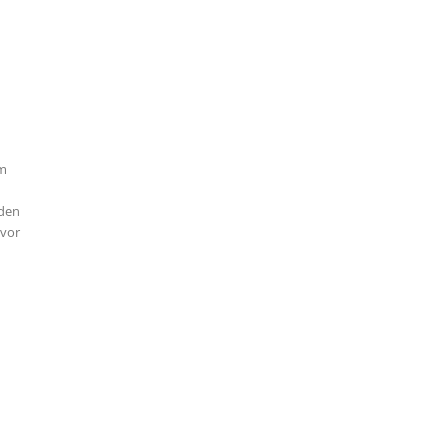
im
 den
 vor