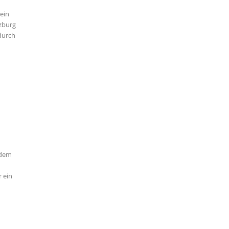
ein
lzburg
durch
n
 dem
r ein