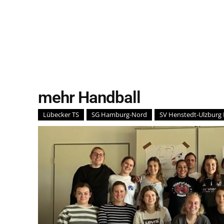
mehr Handball
Lübecker TS
SG Hamburg-Nord
SV Henstedt-Ulzburg I