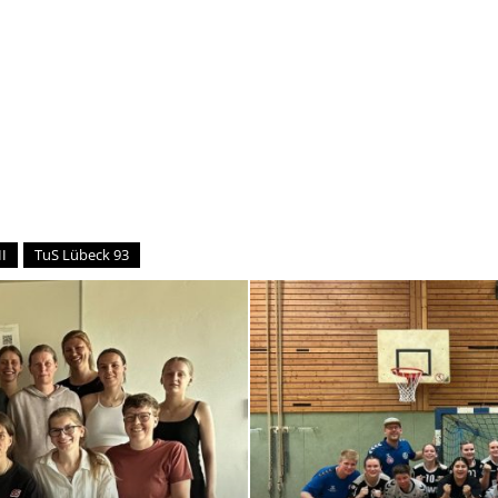
–
Sport-
I
TuS Lübeck 93
News
für