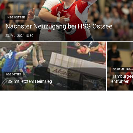
HSG OSTSEE
Nächster Neuzugang bei HSG Ostsee
23. Mai 2024 18:30
SG HAMBURG-N
HSG OSTSEE
Hamburg-No
HSG mit letztem Heimsieg
entführen