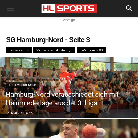
- Anzeige -
SG Hamburg-Nord
- Seite 3
Lübecker TS
SV Henstedt-Ulzburg II
TuS Lübeck 93
SG HAMBURG-NORD
Hamburg-Nord verabschiedet sich mit
Heimniederlage aus der 3. Liga
28. Mai 2024 07:39