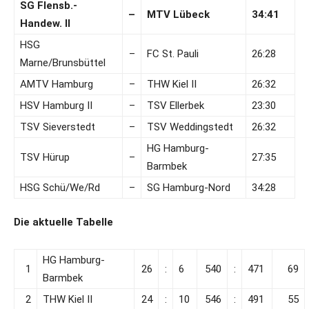
SG Flensb.-
–
MTV Lübeck
34:41
Handew. II
HSG
–
FC St. Pauli
26:28
Marne/Brunsbüttel
AMTV Hamburg
–
THW Kiel II
26:32
HSV Hamburg II
–
TSV Ellerbek
23:30
TSV Sieverstedt
–
TSV Weddingstedt
26:32
HG Hamburg-
TSV Hürup
–
27:35
Barmbek
HSG Schü/We/Rd
–
SG Hamburg-Nord
34:28
Die aktuelle Tabelle
HG Hamburg-
1
26
:
6
540
:
471
69
Barmbek
2
THW Kiel II
24
:
10
546
:
491
55