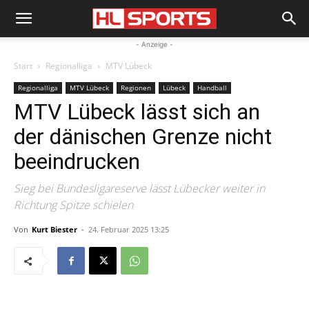
- Anzeige -
Start
Regionalliga
MTV Lübeck
Regionalliga
MTV Lübeck
Regionen
Lübeck
Handball
MTV Lübeck lässt sich an
der dänischen Grenze nicht
beeindrucken
Sieg bei Bundesligareserve lässt Lübecker weiter in
Richtung Spitze schielen
Von
Kurt Biester
-
24. Februar 2025 13:25