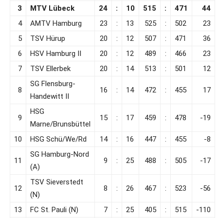
3
MTV Lübeck
24
:
10
515
:
471
44
4
AMTV Hamburg
23
:
13
525
:
502
23
5
TSV Hürup
20
:
12
507
:
471
36
6
HSV Hamburg II
20
:
12
489
:
466
23
7
TSV Ellerbek
20
:
14
513
:
501
12
SG Flensburg-
8
16
:
14
472
:
455
17
Handewitt II
HSG
9
15
:
17
459
:
478
-19
Marne/Brunsbüttel
10
HSG Schü/We/Rd
14
:
16
447
:
455
-8
SG Hamburg-Nord
11
9
:
25
488
:
505
-17
(A)
TSV Sieverstedt
12
8
:
26
467
:
523
-56
(N)
13
FC St. Pauli (N)
7
:
25
405
:
515
-110