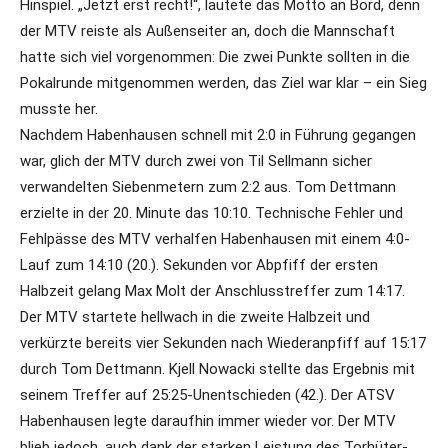
Hinspiel. „Jetzt erst recht!“, lautete das Motto an Bord, denn
der MTV reiste als Außenseiter an, doch die Mannschaft
hatte sich viel vorgenommen: Die zwei Punkte sollten in die
Pokalrunde mitgenommen werden, das Ziel war klar – ein Sieg
musste her.
Nachdem Habenhausen schnell mit 2:0 in Führung gegangen
war, glich der MTV durch zwei von Til Sellmann sicher
verwandelten Siebenmetern zum 2:2 aus. Tom Dettmann
erzielte in der 20. Minute das 10:10. Technische Fehler und
Fehlpässe des MTV verhalfen Habenhausen mit einem 4:0-
Lauf zum 14:10 (20.). Sekunden vor Abpfiff der ersten
Halbzeit gelang Max Molt der Anschlusstreffer zum 14:17.
Der MTV startete hellwach in die zweite Halbzeit und
verkürzte bereits vier Sekunden nach Wiederanpfiff auf 15:17
durch Tom Dettmann. Kjell Nowacki stellte das Ergebnis mit
seinem Treffer auf 25:25-Unentschieden (42.). Der ATSV
Habenhausen legte daraufhin immer wieder vor. Der MTV
blieb jedoch, auch dank der starken Leistung des Torhüter-