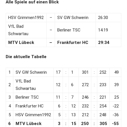
Alle Spiele auf einen Blick
HSV Grimmen1992
–
SV GW Schwerin
26:30
VfL Bad
–
Berliner TSC
14:19
Schwartau
MTV Lübeck
–
Frankfurter HC
29:34
Die aktuelle Tabelle
1
SV GW Schwerin
17
:
1
301
:
252
49
VfL Bad
2
12
:
6
272
:
233
39
Schwartau
3
Berliner TSC
11
:
7
246
:
221
25
4
Frankfurter HC
6
:
12
232
:
254
-22
5
HSV Grimmen1992
5
:
13
212
:
248
-36
6
MTV Lübeck
3
:
15
250
:
305
-55