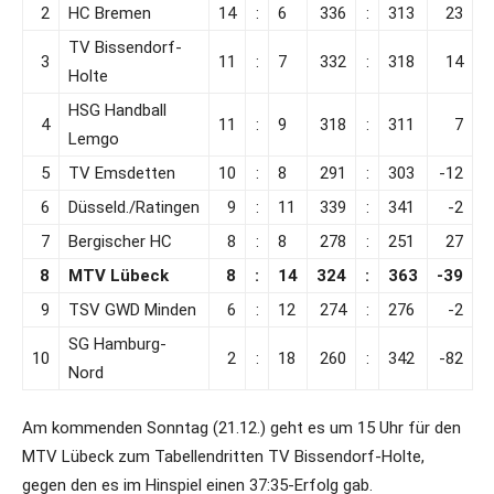
2
HC Bremen
14
:
6
336
:
313
23
TV Bissendorf-
3
11
:
7
332
:
318
14
Holte
HSG Handball
4
11
:
9
318
:
311
7
Lemgo
5
TV Emsdetten
10
:
8
291
:
303
-12
6
Düsseld./Ratingen
9
:
11
339
:
341
-2
7
Bergischer HC
8
:
8
278
:
251
27
8
MTV Lübeck
8
:
14
324
:
363
-39
9
TSV GWD Minden
6
:
12
274
:
276
-2
SG Hamburg-
10
2
:
18
260
:
342
-82
Nord
Am kommenden Sonntag (21.12.) geht es um 15 Uhr für den
MTV Lübeck zum Tabellendritten TV Bissendorf-Holte,
gegen den es im Hinspiel einen 37:35-Erfolg gab.