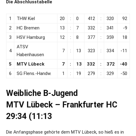
Die Abschlusstabelle
1
THW Kiel
20
:
0
412
:
320
92
2
HC Bremen
13
:
7
332
:
341
-9
3
HSV Hamburg
12
:
8
377
:
359
18
ATSV
4
7
:
13
323
:
334
-11
Habenhausen
5
MTV Lübeck
7
:
13
332
:
372
-40
6
SG Flens.-Handw.
1
:
19
279
:
329
-50
Weibliche B-Jugend
MTV Lübeck – Frankfurter HC
29:34 (11:13
Die Anfangsphase gehörte dem MTV Lübeck, so hieß es in