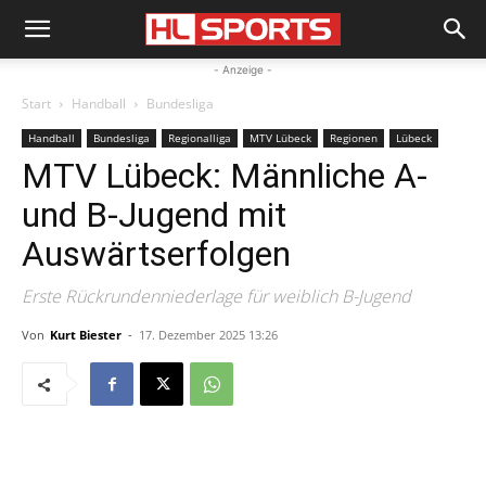
- Anzeige -
Start
Handball
Bundesliga
Handball
Bundesliga
Regionalliga
MTV Lübeck
Regionen
Lübeck
MTV Lübeck: Männliche A-
und B-Jugend mit
Auswärtserfolgen
Erste Rückrundenniederlage für weiblich B-Jugend
Von
Kurt Biester
-
17. Dezember 2025 13:26