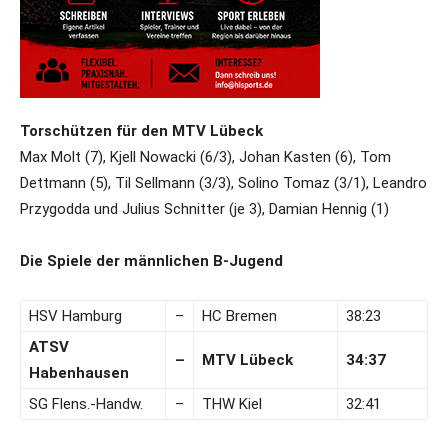
Torschützen für den MTV Lübeck
Max Molt (7), Kjell Nowacki (6/3), Johan Kasten (6), Tom
Dettmann (5), Til Sellmann (3/3), Solino Tomaz (3/1), Leandro
Przygodda und Julius Schnitter (je 3), Damian Hennig (1)
Die Spiele der männlichen B-Jugend
HSV Hamburg
–
HC Bremen
38:23
ATSV
–
MTV Lübeck
34:37
Habenhausen
SG Flens.-Handw.
–
THW Kiel
32:41