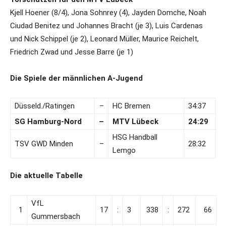
Kjell Hoener (8/4), Jona Sohnrey (4), Jayden Domche, Noah
Ciudad Benitez und Johannes Bracht (je 3), Luis Cardenas
und Nick Schippel (je 2), Leonard Müller, Maurice Reichelt,
Friedrich Zwad und Jesse Barre (je 1)
Die Spiele der männlichen A-Jugend
Düsseld./Ratingen
–
HC Bremen
34:37
SG Hamburg-Nord
–
MTV Lübeck
24:29
HSG Handball
TSV GWD Minden
–
28:32
Lemgo
Die aktuelle Tabelle
VfL
1
17
:
3
338
:
272
66
Gummersbach