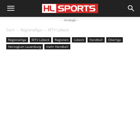
- Anzeige -
Start
Regionalliga
MTV Lübeck
Regionalliga
MTV Lübeck
Regionen
Lübeck
Handball
Oberliga
Herzogtum Lauenburg
mehr Handball