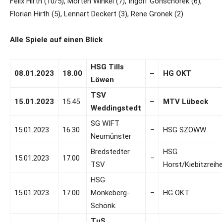
Felix Hirth (10/5), Morten Winkel (7), Ingolf Gonschorek (6),
Florian Hirth (5), Lennart Deckert (3), Rene Gronek (2)
Alle Spiele auf einen Blick
HSG Tills
08.01.2023
18.00
–
HG OKT
Löwen
TSV
15.01.2023
15.45
–
MTV Lübeck
Weddingstedt
SG WIFT
15.01.2023
16.30
–
HSG SZOWW
Neumünster
Bredstedter
HSG
15.01.2023
17.00
–
TSV
Horst/Kiebitzreih
HSG
15.01.2023
17.00
Mönkeberg-
–
HG OKT
Schönk.
TuS