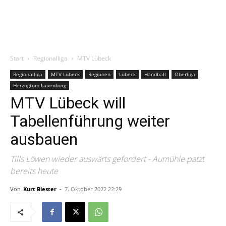
Start
Regionalliga
MTV Lübeck
Regionalliga
MTV Lübeck
Regionen
Lübeck
Handball
Oberliga
Herzogtum Lauenburg
MTV Lübeck will
Tabellenführung weiter
ausbauen
Tills Löwen wieder auswärts gefordert - Aumühle patzt
bereits heute
Von
Kurt Biester
-
7. Oktober 2022 22:29