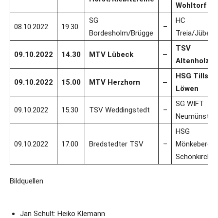
Wohltorf
SG
HC
08.10.2022
19.30
–
Bordesholm/Brügge
Treia/Jübek
TSV
09.10.2022
14.30
MTV Lübeck
–
Altenholz II
HSG Tills
09.10.2022
15.00
MTV Herzhorn
–
Löwen
SG WIFT
09.10.2022
15.30
TSV Weddingstedt
–
Neumünster
HSG
09.10.2022
17.00
Bredstedter TSV
–
Mönkeberg-
Schönkirche
Bildquellen
Jan Schult: Heiko Klemann