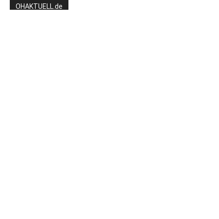
OHAKTUELL.de
Kontaktieren Sie uns:
redaktion@hlsports.de