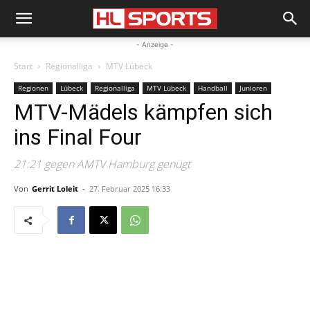
- Anzeige -
Start
Regionalliga
MTV Lübeck
Regionen
Lübeck
Regionalliga
MTV Lübeck
Handball
Junioren
MTV-Mädels kämpfen sich
ins Final Four
21:21 gegen AMTV Hamburg genügt
Von
Gerrit Loleit
-
27. Februar 2025 16:33