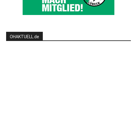
OHAKTUELL.de
Kontaktieren Sie uns:
redaktion@hlsports.de