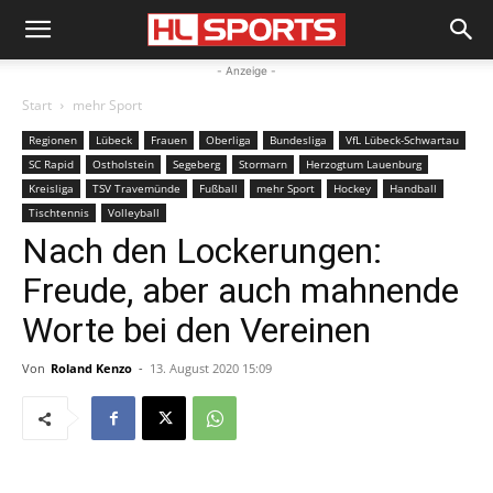
- Anzeige -
Start
mehr Sport
Regionen
Lübeck
Frauen
Oberliga
Bundesliga
VfL Lübeck-Schwartau
SC Rapid
Ostholstein
Segeberg
Stormarn
Herzogtum Lauenburg
Kreisliga
TSV Travemünde
Fußball
mehr Sport
Hockey
Handball
Tischtennis
Volleyball
Nach den Lockerungen:
Freude, aber auch mahnende
Worte bei den Vereinen
Von
Roland Kenzo
-
13. August 2020 15:09