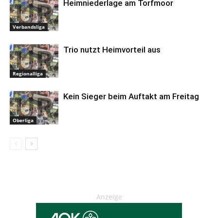
Heimniederlage am Torfmoor
Verbandsliga
Trio nutzt Heimvorteil aus
Regionalliga
Kein Sieger beim Auftakt am Freitag
Oberliga
Anzeige