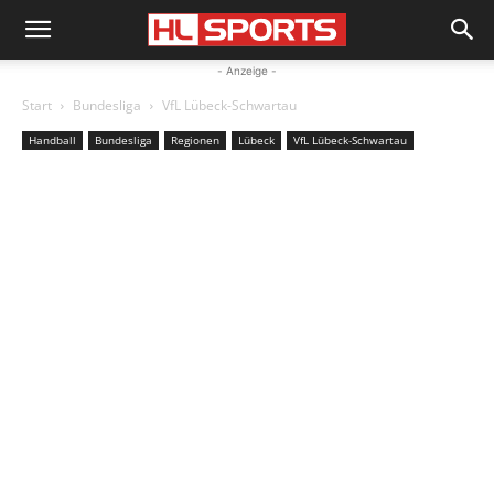
- Anzeige -
Start
Bundesliga
VfL Lübeck-Schwartau
Handball
Bundesliga
Regionen
Lübeck
VfL Lübeck-Schwartau