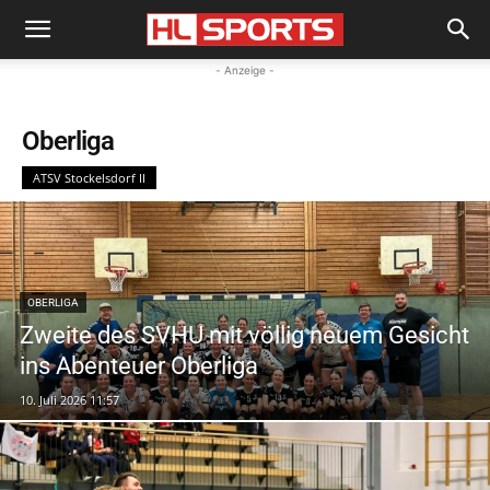
- Anzeige -
Oberliga
ATSV Stockelsdorf II
OBERLIGA
Zweite des SVHU mit völlig neuem Gesicht
ins Abenteuer Oberliga
10. Juli 2026 11:57