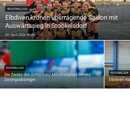
REGIONALLIGA
Elbdiven krönen überragende Saison mit
Auswärtssieg in Stockelsdorf
20. April 2026 19:26
REGIONALLIGA
REGIONALLIGA
Die Zweite des SVHU trotz Mittelfeldplatz bereits
Zwangsabsteiger
Elbdiven ma