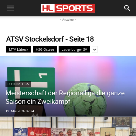
- Anzeige -
ATSV Stockelsdorf
- Seite 18
MTV Lübeck
HSG Ostsee
Lauenburger SV
REGIONALLIGA
Meisterschaft der Regionalliga die ganze
Saison ein Zweikampf
19. Mai 2026 07:24