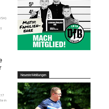
H/SH)
tt
e
r
Neueste Meldungen
:17
te in