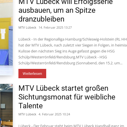
MTV Lübeck will Erfolgsserie
ausbauen, um an Spitze
dranzubleiben
MTV Lübeck
14. Februar 2025 13:27
Lübeck - In der Regionalliga Hamburg/Schleswig-Holstein (RL H
hat der MTV Lübeck, nach zuletzt vier Siegen in Folgen, in heimis
Kulisse den nächsten Sieg ins Auge gefasst gegen die HSG
Schülp/Westerrönfeld/Rendsburg.MTV Lübeck - HSG
Schülp/Westerrönfeld/Rendsburg (Sonnabend, den 15.2. um...
Weiterlesen
MTV Lübeck startet großen
Sichtungsmonat für weibliche
Talente
MTV Lübeck
4. Februar 2025 10:24
Lübeck - Der Februar steht beim MTV Lübeck Handball ganz im