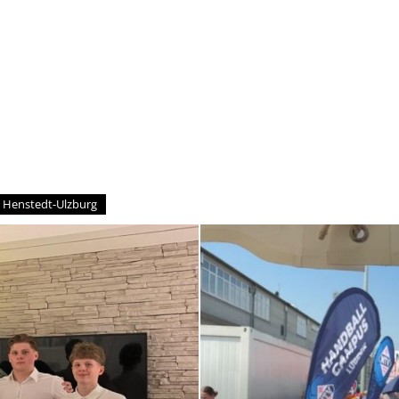
–
Sport-
 Henstedt-Ulzburg
News
für