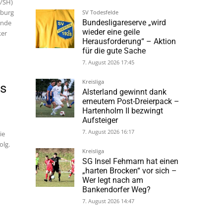
H/SH)
Rückrunde
sburg
7. August 2026 19:25
Ende
ker
SV Todesfelde
Bundesligareserve „wird
wieder eine geile
Herausforderung“ – Aktion
für die gute Sache
rs
7. August 2026 17:45
Kreisliga
Alsterland gewinnt dank
erneutem Post-Dreierpack –
ie
Hartenholm II bezwingt
olg.
Aufsteiger
7. August 2026 16:17
Kreisliga
SG Insel Fehmarn hat einen
„harten Brocken“ vor sich –
Wer legt nach am
Bankendorfer Weg?