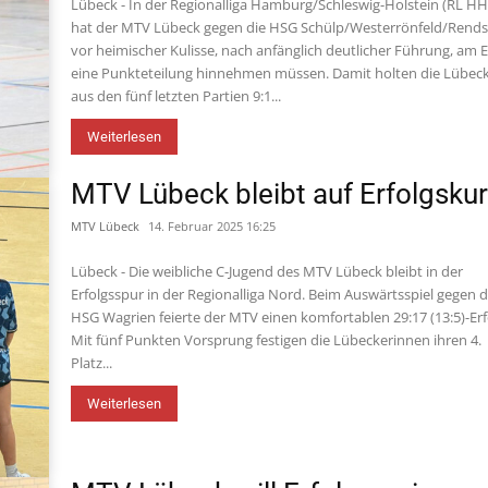
Lübeck - In der Regionalliga Hamburg/Schleswig-Holstein (RL H
hat der MTV Lübeck gegen die HSG Schülp/Westerrönfeld/Rend
vor heimischer Kulisse, nach anfänglich deutlicher Führung, am 
eine Punkteteilung hinnehmen müssen. Damit holten die Lübec
aus den fünf letzten Partien 9:1...
Weiterlesen
MTV Lübeck bleibt auf Erfolgsku
MTV Lübeck
14. Februar 2025 16:25
Lübeck - Die weibliche C-Jugend des MTV Lübeck bleibt in der
Erfolgsspur in der Regionalliga Nord. Beim Auswärtsspiel gegen d
HSG Wagrien feierte der MTV einen komfortablen 29:17 (13:5)-Erf
Mit fünf Punkten Vorsprung festigen die Lübeckerinnen ihren 4.
Platz...
Weiterlesen