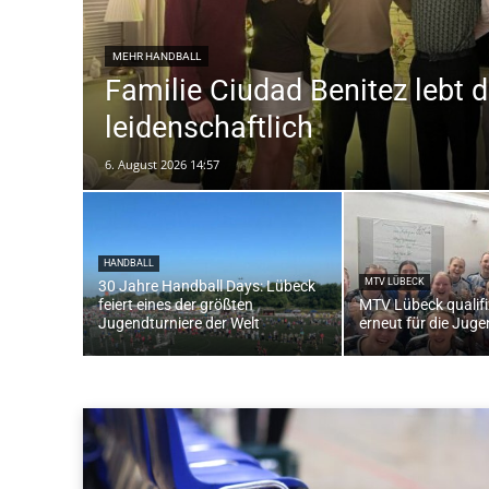
MEHR HANDBALL
Familie Ciudad Benitez lebt 
leidenschaftlich
6. August 2026 14:57
HANDBALL
MTV LÜBECK
30 Jahre Handball Days: Lübeck
feiert eines der größten
MTV Lübeck qualifiz
Jugendturniere der Welt
erneut für die Jug