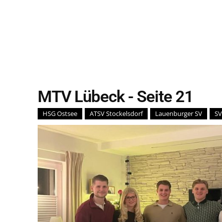
MTV Lübeck
- Seite 21
HSG Ostsee
ATSV Stockelsdorf
Lauenburger SV
SV