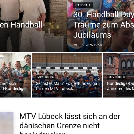
HANDBALL
30. Handball Day
den Handball
Träume zum Absc
die
Jubiläums
29. Juni 2026 19:50
Region
MTV LÜBECK
MTV LÜBECK
iert sich
Sechstes Mal in Folge Bundesliga
Bundesliga-Qua
end-Bundesliga
für den MTV Lübeck
Junioren des
Lübeck
MTV Lübeck lässt sich an der
dänischen Grenze nicht