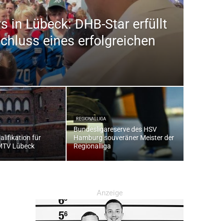
s in Lübeck: DHB-Star erfüllt
hluss eines erfolgreichen
REGIONALLIGA
Bundesligareserve des HSV
lifikation für
Hamburg souveräner Meister der
 MTV Lübeck
Regionalliga
Anzeige