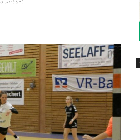
d am Start
–
Sport-
News
für