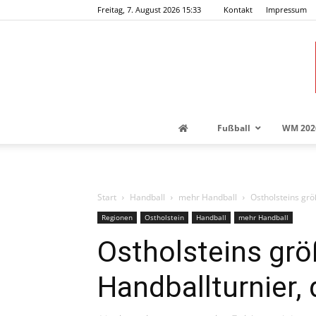
Freitag, 7. August 2026 15:33
Kontakt
Impressum
Fußball
WM 202
Start
Handball
mehr Handball
Ostholsteins grö
Regionen
Ostholstein
Handball
mehr Handball
Ostholsteins gr
Handballturnier,