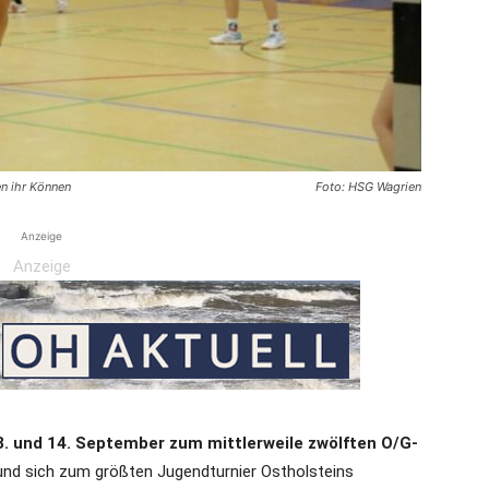
die
n ihr Können
Foto: HSG Wagrien
Region
Anzeige
Anzeige
Lübeck
. und 14. September zum mittlerweile zwölften O/G-
 und sich zum größten Jugendturnier Ostholsteins