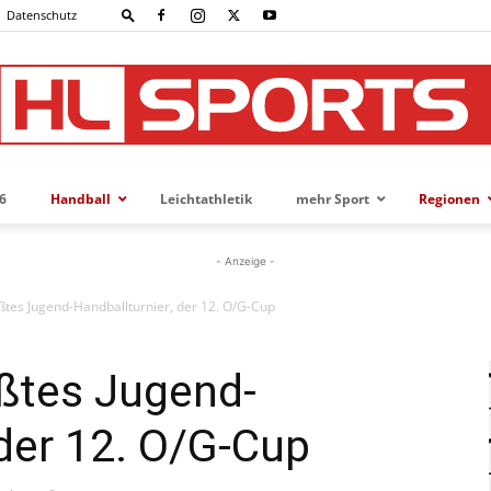
Datenschutz
6
Handball
Leichtathletik
mehr Sport
Regionen
HL-
- Anzeige -
ßtes Jugend-Handballturnier, der 12. O/G-Cup
SPORTS
ößtes Jugend-
 der 12. O/G-Cup