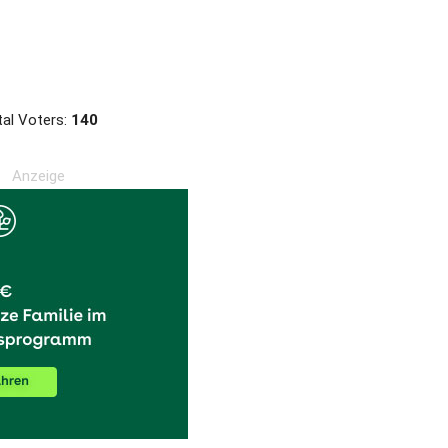
al Voters:
140
Anzeige