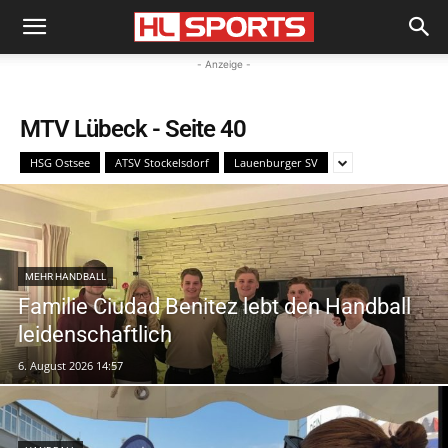
- Anzeige -
MTV Lübeck
- Seite 40
HSG Ostsee
ATSV Stockelsdorf
Lauenburger SV
MEHR HANDBALL
Familie Ciudad Benitez lebt den Handball
leidenschaftlich
6. August 2026 14:57