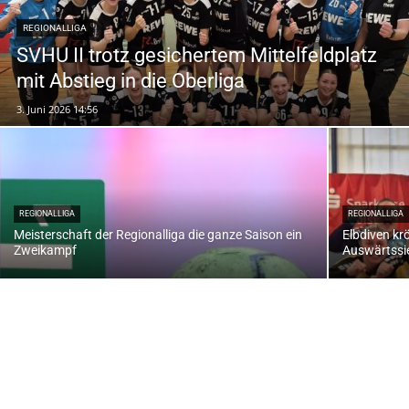
REGIONALLIGA
SVHU II trotz gesichertem Mittelfeldplatz
mit Abstieg in die Oberliga
3. Juni 2026 14:56
REGIONALLIGA
REGIONALLIGA
Meisterschaft der Regionalliga die ganze Saison ein
Elbdiven kr
Zweikampf
Auswärtssie