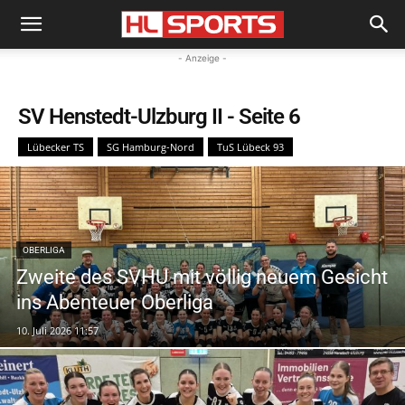
- Anzeige -
SV Henstedt-Ulzburg II
- Seite 6
Lübecker TS
SG Hamburg-Nord
TuS Lübeck 93
OBERLIGA
Zweite des SVHU mit völlig neuem Gesicht
ins Abenteuer Oberliga
10. Juli 2026 11:57