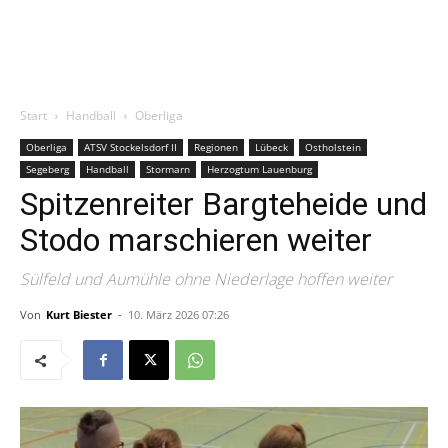
Start
Handball
Oberliga
Oberliga
ATSV Stockelsdorf II
Regionen
Lübeck
Ostholstein
Segeberg
Handball
Stormarn
Herzogtum Lauenburg
Spitzenreiter Bargteheide und
Stodo marschieren weiter
Sülfeld und Aumühle ohne Niederlage hoffen weiter
Von
Kurt Biester
-
10. März 2026 07:26