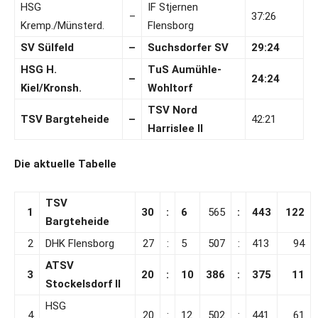
HSG
IF Stjernen
–
37:26
Kremp./Münsterd.
Flensborg
SV Sülfeld
–
Suchsdorfer SV
29:24
HSG H.
TuS Aumühle-
–
24:24
Kiel/Kronsh.
Wohltorf
TSV Nord
TSV Bargteheide
–
42:21
Harrislee II
Die aktuelle Tabelle
TSV
1
30
:
6
565
:
443
122
Bargteheide
2
DHK Flensborg
27
:
5
507
:
413
94
ATSV
3
20
:
10
386
:
375
11
Stockelsdorf II
HSG
4
20
:
12
502
:
441
61