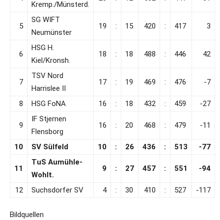
Kremp./Münsterd.
SG WIFT
5
19
:
15
420
:
417
3
Neumünster
HSG H.
6
18
:
18
488
:
446
42
Kiel/Kronsh.
TSV Nord
7
17
:
19
469
:
476
-7
Harrislee II
8
HSG FoNA
16
:
18
432
:
459
-27
IF Stjernen
9
16
:
20
468
:
479
-11
Flensborg
10
SV Sülfeld
10
:
26
436
:
513
-77
TuS Aumühle-
11
9
:
27
457
:
551
-94
Wohlt.
12
Suchsdorfer SV
4
:
30
410
:
527
-117
Bildquellen