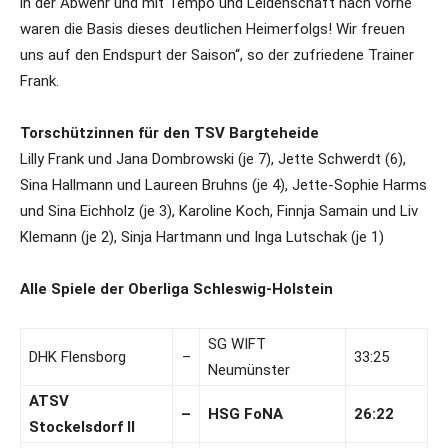
in der Abwehr und mit Tempo und Leidenschaft nach vorne
waren die Basis dieses deutlichen Heimerfolgs! Wir freuen
uns auf den Endspurt der Saison“, so der zufriedene Trainer
Frank.
Torschützinnen für den TSV Bargteheide
Lilly Frank und Jana Dombrowski (je 7), Jette Schwerdt (6),
Sina Hallmann und Laureen Bruhns (je 4), Jette-Sophie Harms
und Sina Eichholz (je 3), Karoline Koch, Finnja Samain und Liv
Klemann (je 2), Sinja Hartmann und Inga Lutschak (je 1)
Alle Spiele der Oberliga Schleswig-Holstein
SG WIFT
DHK Flensborg
–
33:25
Neumünster
ATSV
–
HSG FoNA
26:22
Stockelsdorf II