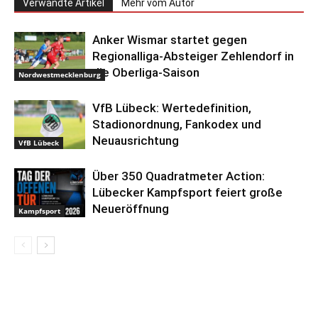
Verwandte Artikel
Mehr vom Autor
Anker Wismar startet gegen
Regionalliga-Absteiger Zehlendorf in
die Oberliga-Saison
Nordwestmecklenburg
VfB Lübeck: Wertedefinition,
Stadionordnung, Fankodex und
Neuausrichtung
VfB Lübeck
Über 350 Quadratmeter Action:
Lübecker Kampfsport feiert große
Neueröffnung
Kampfsport