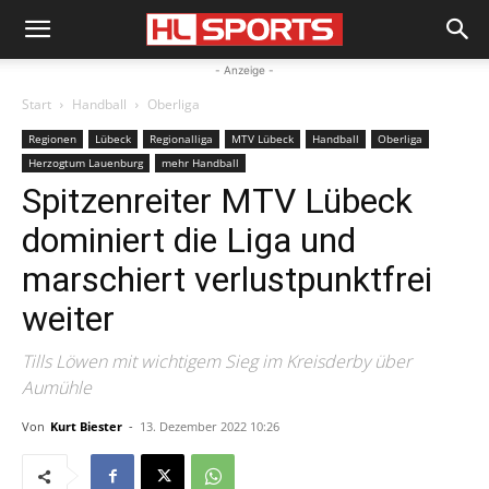
- Anzeige -
Start
Handball
Oberliga
Regionen
Lübeck
Regionalliga
MTV Lübeck
Handball
Oberliga
Herzogtum Lauenburg
mehr Handball
Spitzenreiter MTV Lübeck
dominiert die Liga und
marschiert verlustpunktfrei
weiter
Tills Löwen mit wichtigem Sieg im Kreisderby über
Aumühle
Von
Kurt Biester
-
13. Dezember 2022 10:26