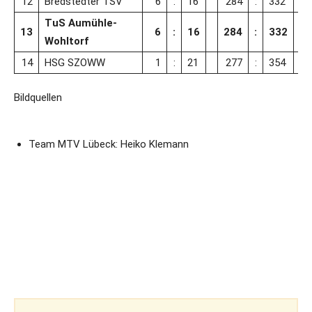
12
Bredstedter TSV
6
:
16
284
:
332
TuS Aumühle-
13
6
:
16
284
:
332
Wohltorf
14
HSG SZOWW
1
:
21
277
:
354
Bildquellen
Team MTV Lübeck: Heiko Klemann