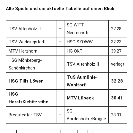
Alle Spiele und die aktuelle Tabelle auf einen Blick
SG WIFT
TSV Altenholz II
–
27:28
Neumünster
TSV Weddingstedt
–
HSG SZOWW
32:23
MTV Herzhorn
–
HG OKT
39:27
HSG Mönkeberg-
–
TSV Altenholz II
verlegt
Schönkirchen
TuS Aumühle-
HSG Tills Löwen
–
32:28
Wohltorf
HSG
–
MTV Lübeck
30:41
Horst/Kiebitzreihe
SG
Bredstedter TSV
–
28:31
Bordesholm/Brügge