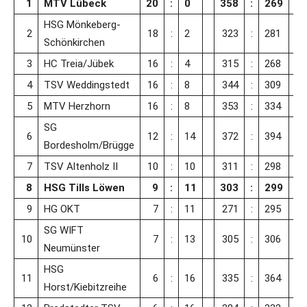
1
MTV Lübeck
20
:
0
358
:
269
HSG Mönkeberg-
2
18
:
2
323
:
281
Schönkirchen
3
HC Treia/Jübek
16
:
4
315
:
268
4
TSV Weddingstedt
16
:
8
344
:
309
5
MTV Herzhorn
16
:
8
353
:
334
SG
6
12
:
14
372
:
394
Bordesholm/Brügge
7
TSV Altenholz II
10
:
10
311
:
298
8
HSG Tills Löwen
9
:
11
303
:
299
9
HG OKT
7
:
11
271
:
295
SG WIFT
10
7
:
13
305
:
306
Neumünster
HSG
11
6
:
16
335
:
364
Horst/Kiebitzreihe