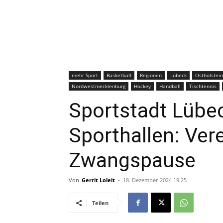
mehr Sport
Basketball
Regionen
Lübeck
Ostholstein
Nordwestmecklenburg
Hockey
Handball
Tischtennis
Sportstadt Lübec
Sporthallen: Vere
Zwangspause
Von
Gerrit Loleit
-
18. Dezember 2024 19:25
Teilen