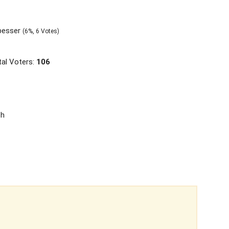
 besser
(6%, 6 Votes)
al Voters:
106
ch