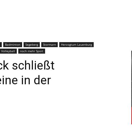
–
Sport-
Badminton
Segeberg
Stormarn
Herzogtum Lauenburg
Volleyball
noch mehr Sport
k schließt
ine in der
News
für