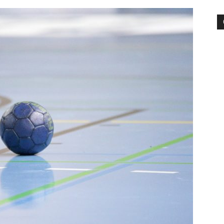
die
Region
Lübeck