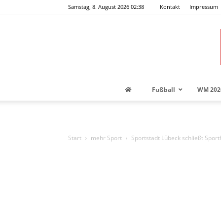
Samstag, 8. August 2026 02:38
Kontakt
Impressum
Fußball
WM 202
Start
mehr Sport
Sportstadt Lübeck schließt Spor