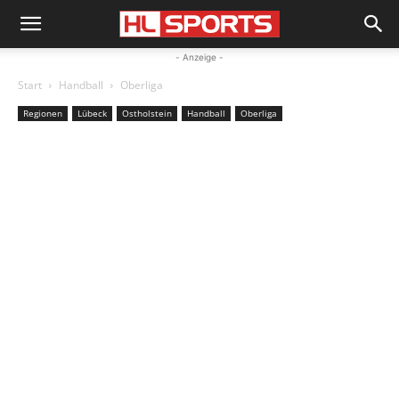
- Anzeige -
Start
Handball
Oberliga
Regionen
Lübeck
Ostholstein
Handball
Oberliga