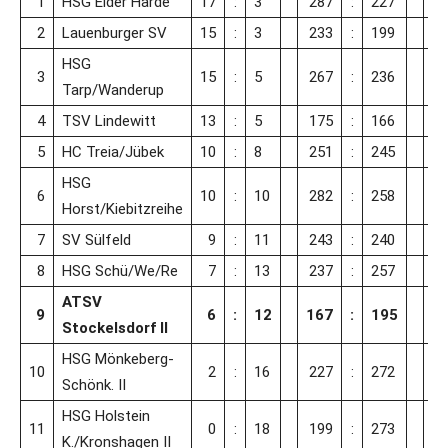
1
HSG Eider Harde
17
:
3
287
:
227
6
2
Lauenburger SV
15
:
3
233
:
199
3
HSG
3
15
:
5
267
:
236
3
Tarp/Wanderup
4
TSV Lindewitt
13
:
5
175
:
166
5
HC Treia/Jübek
10
:
8
251
:
245
HSG
6
10
:
10
282
:
258
2
Horst/Kiebitzreihe
7
SV Sülfeld
9
:
11
243
:
240
8
HSG Schü/We/Re
7
:
13
237
:
257
-
ATSV
9
6
:
12
167
:
195
-2
Stockelsdorf II
HSG Mönkeberg-
10
2
:
16
227
:
272
-
Schönk. II
HSG Holstein
11
0
:
18
199
:
273
-
K./Kronshagen II