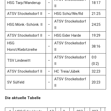
HSG Tarp/Wanderup
–
18:17
II
ATSV Stockelsdorf II
–
HSG Schü/We/Rd
21:25
ATSV Stockelsdorf
HSG Mönk.-Schönk. II
–
24:25
II
ATSV Stockelsdorf II
–
HSG Eider Harde
19:29
HSG
ATSV Stockelsdorf
–
38:16
Horst/Kiebitzreihe
II
ATSV Stockelsdorf
0:0
TSV Lindewitt
–
II
(0:2)
ATSV Stockelsdorf II
–
HC Treia/Jübek
32:23
ATSV Stockelsdorf
SV Sülfeld
–
20:23
II
Die aktuelle Tabelle