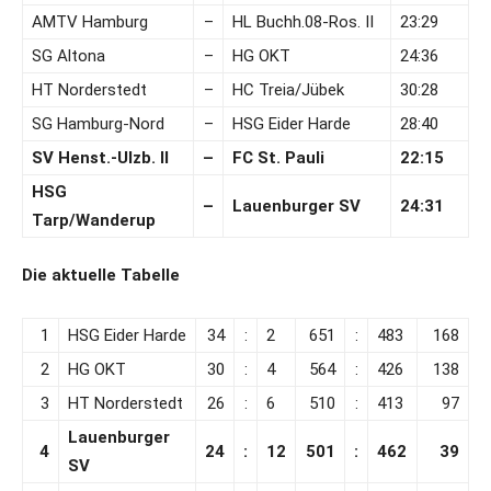
AMTV Hamburg
–
HL Buchh.08-Ros. II
23:29
SG Altona
–
HG OKT
24:36
HT Norderstedt
–
HC Treia/Jübek
30:28
SG Hamburg-Nord
–
HSG Eider Harde
28:40
SV Henst.-Ulzb. II
–
FC St. Pauli
22:15
HSG
–
Lauenburger SV
24:31
Tarp/Wanderup
Die aktuelle Tabelle
1
HSG Eider Harde
34
:
2
651
:
483
168
2
HG OKT
30
:
4
564
:
426
138
3
HT Norderstedt
26
:
6
510
:
413
97
Lauenburger
4
24
:
12
501
:
462
39
SV