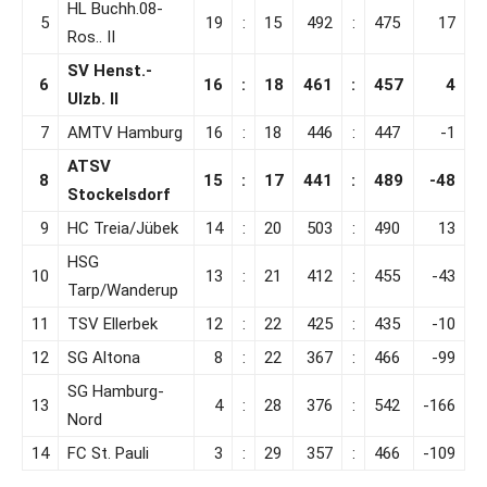
HL Buchh.08-
5
19
:
15
492
:
475
17
Ros.. II
SV Henst.-
6
16
:
18
461
:
457
4
Ulzb. II
7
AMTV Hamburg
16
:
18
446
:
447
-1
ATSV
8
15
:
17
441
:
489
-48
Stockelsdorf
9
HC Treia/Jübek
14
:
20
503
:
490
13
HSG
10
13
:
21
412
:
455
-43
Tarp/Wanderup
11
TSV Ellerbek
12
:
22
425
:
435
-10
12
SG Altona
8
:
22
367
:
466
-99
SG Hamburg-
13
4
:
28
376
:
542
-166
Nord
14
FC St. Pauli
3
:
29
357
:
466
-109