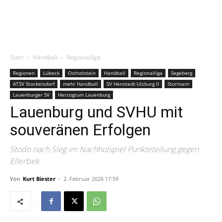
Start
Handball
Regionalliga
Regionen
Lübeck
Ostholstein
Handball
Regionalliga
Segeberg
ATSV Stockelsdorf
mehr Handball
SV Henstedt-Ulzburg II
Stormarn
Lauenburger SV
Herzogtum Lauenburg
Lauenburg und SVHU mit
souveränen Erfolgen
Stodo nach Sieg im Nachholspiel Punkteteilung gegen
Ellerbek
Von
Kurt Biester
-
2. Februar 2026 17:59