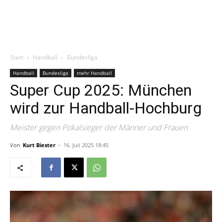
Start
Handball
Bundesliga
Handball
Bundesliga
mehr Handball
Super Cup 2025: München
wird zur Handball-Hochburg
Meister gegen Pokalsieger der Männer und Frauen
Von
Kurt Biester
-
16. Juli 2025 18:45