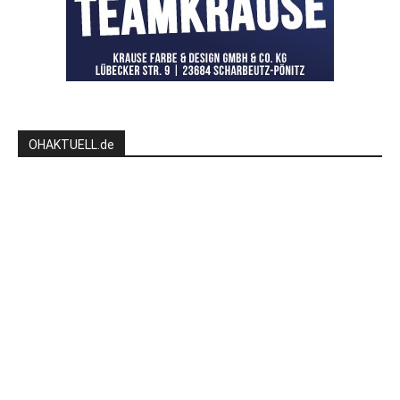
OHAKTUELL.de
Kontaktieren Sie uns:
redaktion@hlsports.de