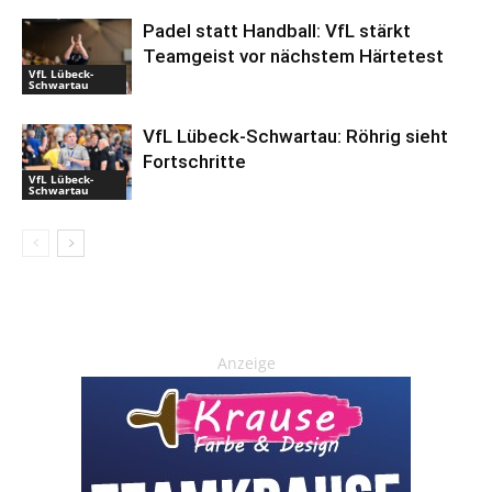
Padel statt Handball: VfL stärkt
Teamgeist vor nächstem Härtetest
VfL Lübeck-
Schwartau
VfL Lübeck-Schwartau: Röhrig sieht
Fortschritte
VfL Lübeck-
Schwartau
Anzeige