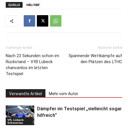
QUELLE
HBL/HBF
Vorheriger Artikel
Nächster Artikel
Nach 23 Sekunden schon im
Spannende Wettkämpfe auf
Rückstand – VfB Lübeck
den Plätzen des LTHC
chancenlos im letzten
Testspiel
Verwandte Artikel
Mehr vom Autor
Dämpfer im Testspiel „vielleicht sogar
hilfreich“
VfL Lübeck-
Schwartau