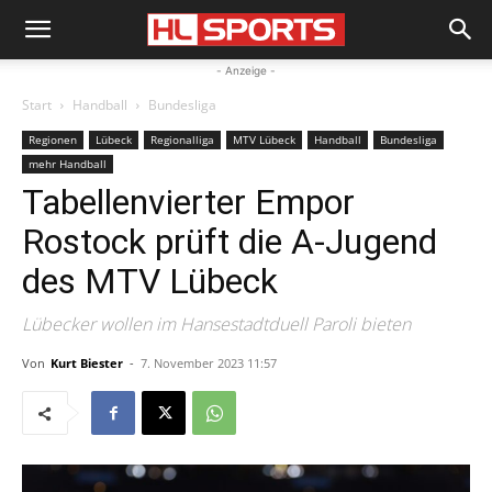
- Anzeige -
Start
Handball
Bundesliga
Regionen
Lübeck
Regionalliga
MTV Lübeck
Handball
Bundesliga
mehr Handball
Tabellenvierter Empor
Rostock prüft die A-Jugend
des MTV Lübeck
Lübecker wollen im Hansestadtduell Paroli bieten
Von
Kurt Biester
-
7. November 2023 11:57