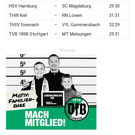
HSV Hamburg
–
SC Magdeburg
29:30
THW Kiel
–
RN Löwen
31:31
ThSV Eisenach
–
VfL Gummersbach
32:29
TVB 1898 Stuttgart
–
MT Melsungen
29:31
Anzeige