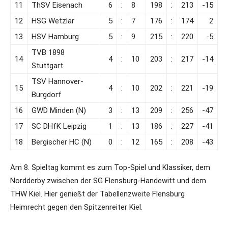
11
ThSV Eisenach
6
:
8
198
:
213
-15
12
HSG Wetzlar
5
:
7
176
:
174
2
13
HSV Hamburg
5
:
9
215
:
220
-5
TVB 1898
14
4
:
10
203
:
217
-14
Stuttgart
TSV Hannover-
15
4
:
10
202
:
221
-19
Burgdorf
16
GWD Minden (N)
3
:
13
209
:
256
-47
17
SC DHfK Leipzig
1
:
13
186
:
227
-41
18
Bergischer HC (N)
0
:
12
165
:
208
-43
Am 8. Spieltag kommt es zum Top-Spiel und Klassiker, dem
Nordderby zwischen der SG Flensburg-Handewitt und dem
THW Kiel. Hier genießt der Tabellenzweite Flensburg
Heimrecht gegen den Spitzenreiter Kiel.