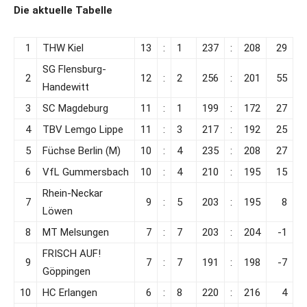
Die aktuelle Tabelle
1
THW Kiel
13
:
1
237
:
208
29
SG Flensburg-
2
12
:
2
256
:
201
55
Handewitt
3
SC Magdeburg
11
:
1
199
:
172
27
4
TBV Lemgo Lippe
11
:
3
217
:
192
25
5
Füchse Berlin (M)
10
:
4
235
:
208
27
6
VfL Gummersbach
10
:
4
210
:
195
15
Rhein-Neckar
7
9
:
5
203
:
195
8
Löwen
8
MT Melsungen
7
:
7
203
:
204
-1
FRISCH AUF!
9
7
:
7
191
:
198
-7
Göppingen
10
HC Erlangen
6
:
8
220
:
216
4