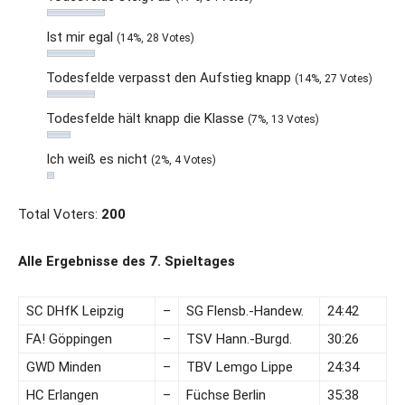
Ist mir egal
(14%, 28 Votes)
Todesfelde verpasst den Aufstieg knapp
(14%, 27 Votes)
Todesfelde hält knapp die Klasse
(7%, 13 Votes)
Ich weiß es nicht
(2%, 4 Votes)
Total Voters:
200
Alle Ergebnisse des 7. Spieltages
SC DHfK Leipzig
–
SG Flensb.-Handew.
24:42
FA! Göppingen
–
TSV Hann.-Burgd.
30:26
GWD Minden
–
TBV Lemgo Lippe
24:34
HC Erlangen
–
Füchse Berlin
35:38