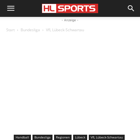
- Anzeige -
Start
Bundesliga
VfL Lübeck-Schwartau
Handball
Bundesliga
Regionen
Lübeck
VfL Lübeck-Schwartau