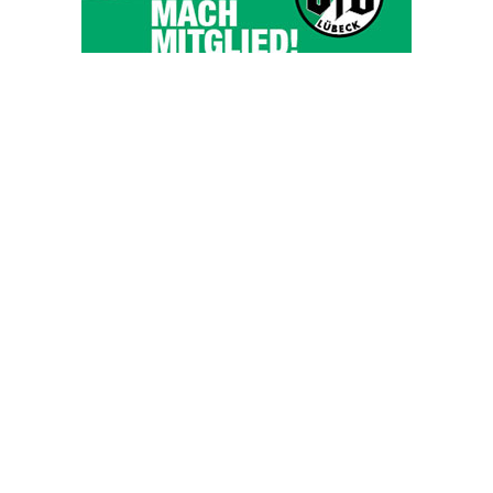
OHAKTUELL.de
Kontaktieren Sie uns:
redaktion@hlsports.de