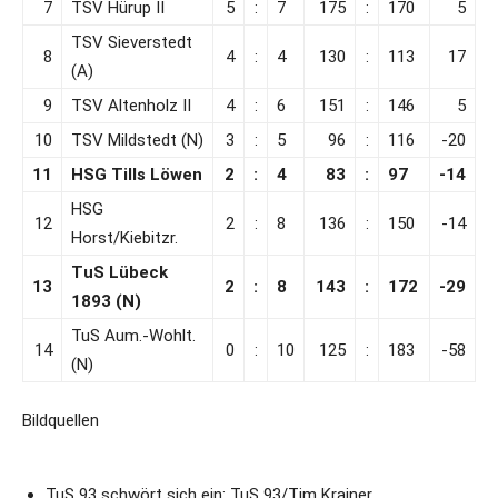
7
TSV Hürup II
5
:
7
175
:
170
5
TSV Sieverstedt
8
4
:
4
130
:
113
17
(A)
9
TSV Altenholz II
4
:
6
151
:
146
5
10
TSV Mildstedt (N)
3
:
5
96
:
116
-20
11
HSG Tills Löwen
2
:
4
83
:
97
-14
HSG
12
2
:
8
136
:
150
-14
Horst/Kiebitzr.
TuS Lübeck
13
2
:
8
143
:
172
-29
1893 (N)
TuS Aum.-Wohlt.
14
0
:
10
125
:
183
-58
(N)
Bildquellen
TuS 93 schwört sich ein: TuS 93/Tim Krainer