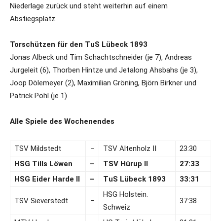
Niederlage zurück und steht weiterhin auf einem
Abstiegsplatz.
Torschützen für den TuS Lübeck 1893
Jonas Albeck und Tim Schachtschneider (je 7), Andreas
Jurgeleit (6), Thorben Hintze und Jetalong Ahsbahs (je 3),
Joop Dölemeyer (2), Maximilian Gröning, Björn Birkner und
Patrick Pohl (je 1)
Alle Spiele des Wochenendes
TSV Mildstedt
–
TSV Altenholz II
23:30
HSG Tills Löwen
–
TSV Hürup II
27:33
HSG Eider Harde II
–
TuS Lübeck 1893
33:31
HSG Holstein.
TSV Sieverstedt
–
37:38
Schweiz