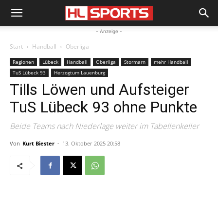
- Anzeige -
Start
Handball
Oberliga
Regionen
Lübeck
Handball
Oberliga
Stormarn
mehr Handball
TuS Lübeck 93
Herzogtum Lauenburg
Tills Löwen und Aufsteiger
TuS Lübeck 93 ohne Punkte
Beide Teams nach Niederlage weiter im Tabellenkeller
Von
Kurt Biester
-
13. Oktober 2025 20:58