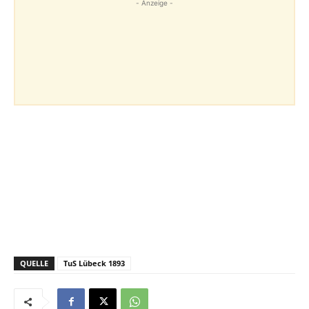
- Anzeige -
QUELLE
TuS Lübeck 1893