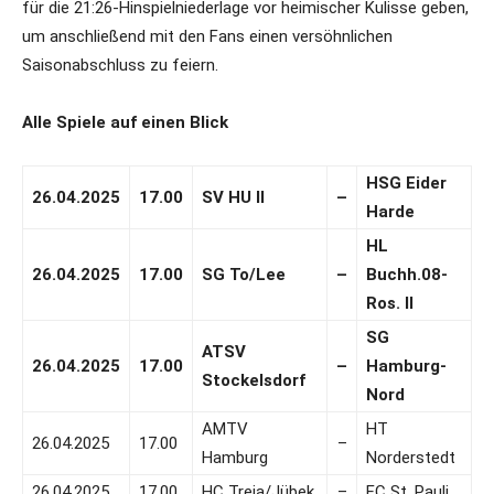
für die 21:26-Hinspielniederlage vor heimischer Kulisse geben,
um anschließend mit den Fans einen versöhnlichen
Saisonabschluss zu feiern.
Alle Spiele auf einen Blick
HSG Eider
26.04.2025
17.00
SV HU II
–
Harde
HL
26.04.2025
17.00
SG To/Lee
–
Buchh.08-
Ros. II
SG
ATSV
26.04.2025
17.00
–
Hamburg-
Stockelsdorf
Nord
AMTV
HT
26.04.2025
17.00
–
Hamburg
Norderstedt
26.04.2025
17.00
HC Treia/Jübek
–
FC St. Pauli