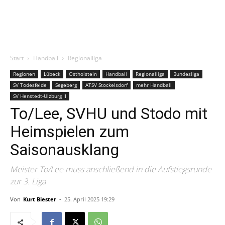
Start
Handball
Regionalliga
Regionen
Lübeck
Ostholstein
Handball
Regionalliga
Bundesliga
SV Todesfelde
Segeberg
ATSV Stockelsdorf
mehr Handball
SV Henstedt-Ulzburg II
To/Lee, SVHU und Stodo mit
Heimspielen zum
Saisonausklang
Meister To/Lee muss anschließend in die Aufstiegsrunde
zur 3. Liga
Von
Kurt Biester
-
25. April 2025 19:29