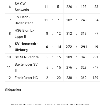
SV GW
6
11
:
5
226
:
193
33
Schwerin
TV Hann.-
7
11
:
7
302
:
248
54
Badenstedt
HSG Blomb.-
8
8
:
12
312
:
319
-7
Lippe II
SV Henstedt-
9
6
:
14
272
:
291
-19
Ulzburg
10
SC SFN Vechta
5
:
15
309
:
340
-31
Buxtehuder SV
11
5
:
15
276
:
323
-47
II
12
Frankfurter HC
2
:
20
230
:
369
-139
Bildquellen