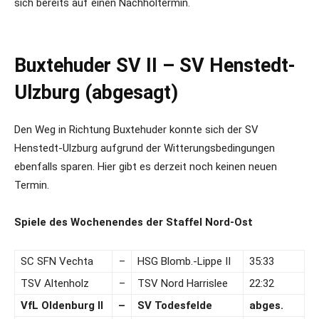
sich bereits auf einen Nachholtermin.
Buxtehuder SV II – SV Henstedt-
Ulzburg (abgesagt)
Den Weg in Richtung Buxtehuder konnte sich der SV
Henstedt-Ulzburg aufgrund der Witterungsbedingungen
ebenfalls sparen. Hier gibt es derzeit noch keinen neuen
Termin.
Spiele des Wochenendes der Staffel Nord-Ost
SC SFN Vechta
–
HSG Blomb.-Lippe II
35:33
TSV Altenholz
–
TSV Nord Harrislee
22:32
VfL Oldenburg II
–
SV Todesfelde
abges.