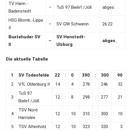
TV Hann.-
–
TuS 97 Bielef./Jöll.
abges.
Badenstedt
HSG Blomb.-Lippe
–
SV GW Schwerin
26:22
II
Buxtehuder SV
SV Henstedt-
–
abges.
II
Ulzburg
Die aktuelle Tabelle
1
SV Todesfelde
22
:
0
390
:
300
90
2
VfL Oldenburg II
14
:
4
278
:
246
32
TuS 97
3
12
:
8
298
:
277
21
Bielef./Jöll.
TSV Nord
4
12
:
10
310
:
300
10
Harrislee
5
TSV Altenholz
12
:
10
323
:
320
3