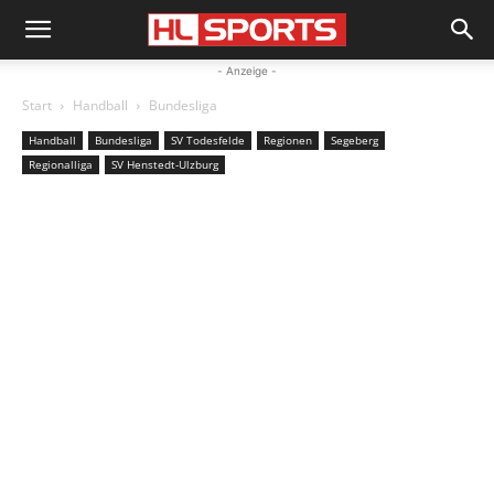
- Anzeige -
Start
Handball
Bundesliga
Handball
Bundesliga
SV Todesfelde
Regionen
Segeberg
Regionalliga
SV Henstedt-Ulzburg