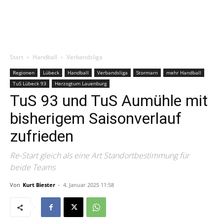
Start
Handball
Verbandsliga
Regionen
Lübeck
Handball
Verbandsliga
Stormarn
mehr Handball
TuS Lübeck 93
Herzogtum Lauenburg
TuS 93 und TuS Aumühle mit
bisherigem Saisonverlauf
zufrieden
Re-Start gleich als eine Art Standortbestimmung für
beide Teams
Von
Kurt Biester
-
4. Januar 2025 11:58