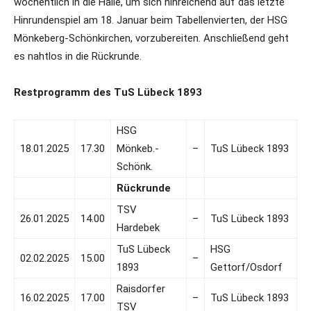
wöchentlich in die Halle, um sich hinreichend auf das letzte
Hinrundenspiel am 18. Januar beim Tabellenvierten, der HSG
Mönkeberg-Schönkirchen, vorzubereiten. Anschließend geht
es nahtlos in die Rückrunde.
Restprogramm des TuS Lübeck 1893
HSG
18.01.2025
17.30
Mönkeb.-
–
TuS Lübeck 1893
Schönk.
Rückrunde
TSV
26.01.2025
14.00
–
TuS Lübeck 1893
Hardebek
TuS Lübeck
HSG
02.02.2025
15.00
–
1893
Gettorf/Osdorf
Raisdorfer
16.02.2025
17.00
–
TuS Lübeck 1893
TSV