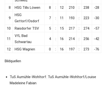
Schweiz
8
HSG Tills Löwen
8
:
12
210
:
238
-28
HSG
9
7
:
11
193
:
223
-30
Gettorf/Osdorf
10
Raisdorfer TSV
5
:
15
217
:
274
-57
VfL Bad
11
4
:
16
214
:
256
-42
Schwartau
12
HSG Wagrien
0
:
16
197
:
273
-76
Bildquellen
TuS Aumühle-Wohltorf: TuS Aumühle-Wohltorf/Louise
Madeleine Fabian