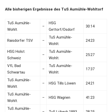
Alle bisherigen Ergebnisse des TuS Aumühle-Wohltorf
TuS Aumühle-
HSG
–
30:14
Wohlt.
Gettorf/Osdorf
TuS Aumühle-
Raisdorfer TSV
–
24:23
Wohlt.
HSG Holst.
TuS Aumühle-
–
25:27
Schweiz
Wohlt.
VfL Bad
TuS Aumühle-
–
17:37
Schwartau
Wohlt.
TuS Aumühle-
–
HSG Tills Löwen
24:21
Wohlt.
TuS Aumühle-
–
HSG Wagrien
41:23
Wohlt.
TuS Aumühle-
–
TuS Lübeck 1893
28:25