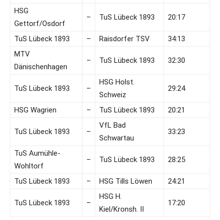
HSG
–
TuS Lübeck 1893
20:17
Gettorf/Osdorf
TuS Lübeck 1893
–
Raisdorfer TSV
34:13
MTV
–
TuS Lübeck 1893
32:30
Dänischenhagen
HSG Holst.
TuS Lübeck 1893
–
29:24
Schweiz
HSG Wagrien
–
TuS Lübeck 1893
20:21
VfL Bad
TuS Lübeck 1893
–
33:23
Schwartau
TuS Aumühle-
–
TuS Lübeck 1893
28:25
Wohltorf
TuS Lübeck 1893
–
HSG Tills Löwen
24:21
HSG H.
TuS Lübeck 1893
–
17:20
Kiel/Kronsh. II