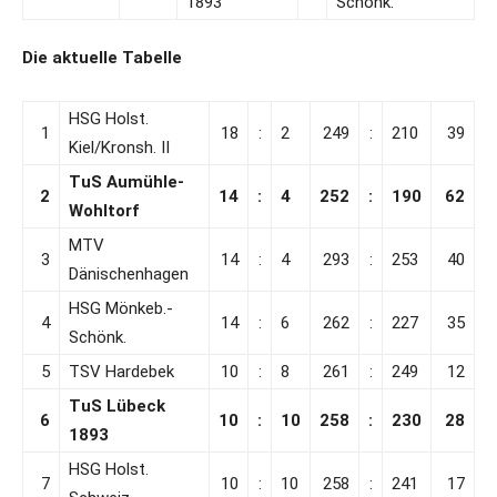
1893
Schönk.
Die aktuelle Tabelle
HSG Holst.
1
18
:
2
249
:
210
39
Kiel/Kronsh. II
TuS Aumühle-
2
14
:
4
252
:
190
62
Wohltorf
MTV
3
14
:
4
293
:
253
40
Dänischenhagen
HSG Mönkeb.-
4
14
:
6
262
:
227
35
Schönk.
5
TSV Hardebek
10
:
8
261
:
249
12
TuS Lübeck
6
10
:
10
258
:
230
28
1893
HSG Holst.
7
10
:
10
258
:
241
17