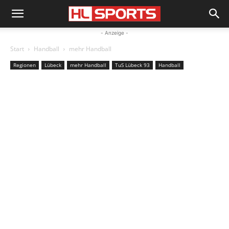
- Anzeige -
Start
Handball
mehr Handball
Regionen
Lübeck
mehr Handball
TuS Lübeck 93
Handball