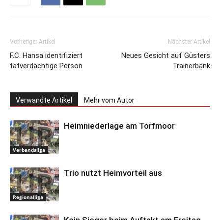
Vorheriger Artikel
Nächster Artikel
F.C. Hansa identifiziert
Neues Gesicht auf Güsters
tatverdächtige Person
Trainerbank
Verwandte Artikel
Mehr vom Autor
Heimniederlage am Torfmoor
Verbandsliga
Trio nutzt Heimvorteil aus
Regionalliga
Kein Sieger beim Auftakt am Freitag