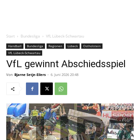
Start
Bundesliga
VfL Lübeck-Schwartau
Handball
Bundesliga
Regionen
Lübeck
Ostholstein
VfL Lübeck-Schwartau
VfL gewinnt Abschiedsspiel
Von
Bjarne Setje-Eilers
-
6. Juni 2026 20:48
An